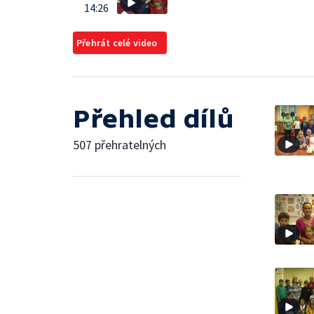
14:26
Přehrát celé video
Přehled dílů
507 přehratelných