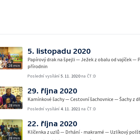
5. listopadu 2020
Papírový drak na špejli — Ježek z obalu od vajíček 
28 min
přírodnin
Poslední vysílání
5. 11. 2020
na ČT :D
29. října 2020
Kamínkové šachy — Cestovní šachovnice — Šachy z d
28 min
Poslední vysílání
4. 11. 2021
na ČT :D
22. října 2020
Klíčenka z uzlů — Drhání - makramé — Uzlíkový polš
28 min