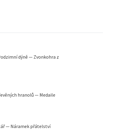
— Podzimní dýně — Zvonkohra z
řevěných hranolů — Medaile
tář — Náramek přátelství