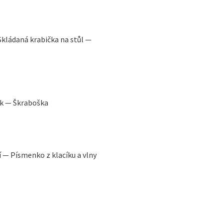
Skládaná krabička na stůl —
řek — Škraboška
í — Písmenko z klacíku a vlny