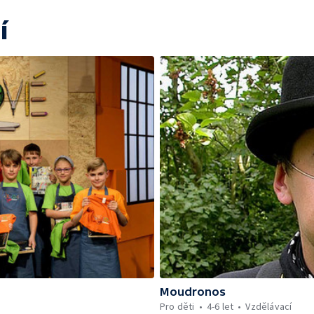
í
Moudronos
Pro děti
4-6 let
Vzdělávací