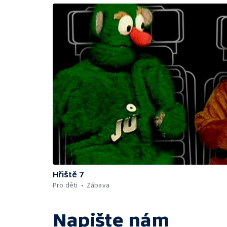
Hřiště 7
Pro děti
Zábava
Napište nám