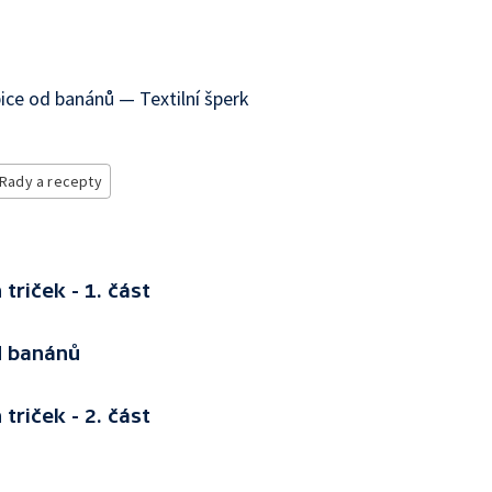
ice od banánů — Textilní šperk
Rady a recepty
triček - 1. část
d banánů
triček - 2. část