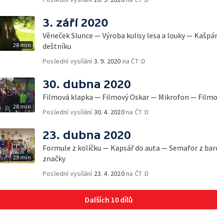
3. září 2020
Věneček Slunce — Výroba kulisy lesa a louky — Kašpá
28 min
deštníku
Poslední vysílání
3. 9. 2020
na ČT :D
30. dubna 2020
Filmová klapka — Filmový Oskar — Mikrofon — Film
28 min
Poslední vysílání
30. 4. 2020
na ČT :D
23. dubna 2020
Formule z kolíčku — Kapsář do auta — Semafor z bar
29 min
značky
Poslední vysílání
23. 4. 2020
na ČT :D
Dalších 10 dílů