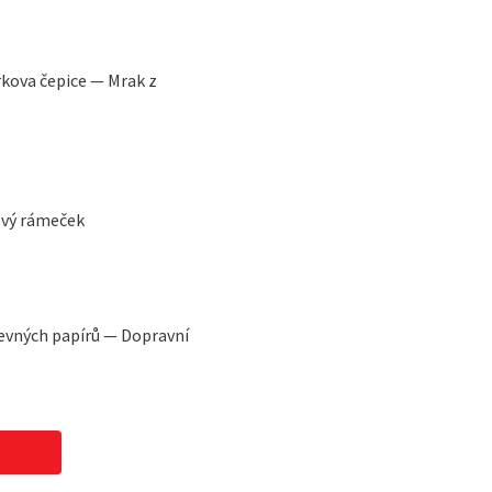
rkova čepice — Mrak z
ový rámeček
evných papírů — Dopravní