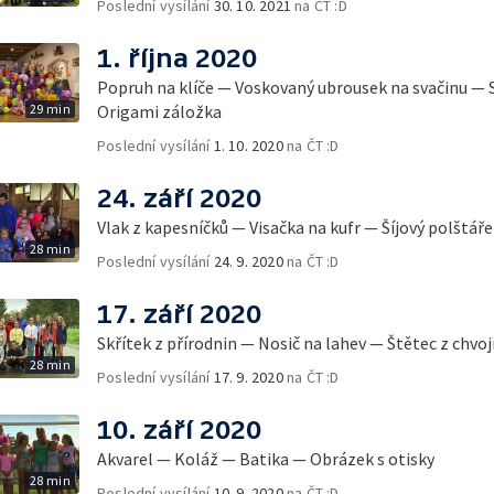
Poslední vysílání
30. 10. 2021
na ČT :D
1. října 2020
Popruh na klíče — Voskovaný ubrousek na svačinu — 
29 min
Origami záložka
Poslední vysílání
1. 10. 2020
na ČT :D
24. září 2020
Vlak z kapesníčků — Visačka na kufr — Šíjový polštá
28 min
Poslední vysílání
24. 9. 2020
na ČT :D
17. září 2020
Skřítek z přírodnin — Nosič na lahev — Štětec z chvoj
28 min
Poslední vysílání
17. 9. 2020
na ČT :D
10. září 2020
Akvarel — Koláž — Batika — Obrázek s otisky
28 min
Poslední vysílání
10. 9. 2020
na ČT :D