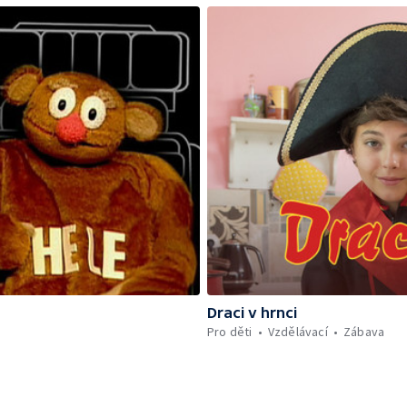
Draci v hrnci
Pro děti
Vzdělávací
Zábava