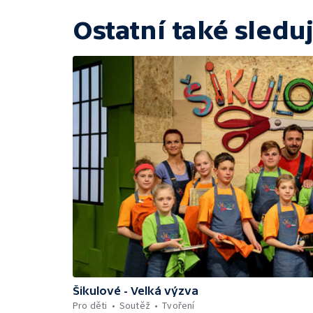
Ostatní také sleduj
Šikulové - Velká výzva
Pro děti
Soutěž
Tvoření