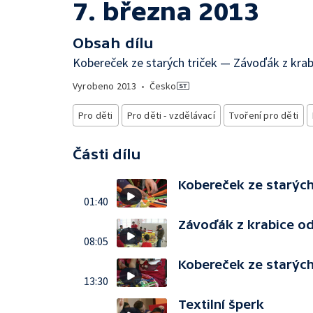
7. března 2013
Obsah dílu
Kobereček ze starých triček — Závoďák z krab
Vyrobeno
2013
•
Česko
Pro děti
Pro děti - vzdělávací
Tvoření pro děti
Části dílu
Kobereček ze starých 
01:40
Závoďák z krabice o
08:05
Kobereček ze starých 
13:30
Textilní šperk