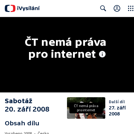
Clos
Search
ČT nemá práva 
pro internet
Sabotáž
Další díl
ČT nemá práva
20. září 2008
27. září
pro internet
2008
Obsah dílu
Vyrobeno
2008
•
Česko