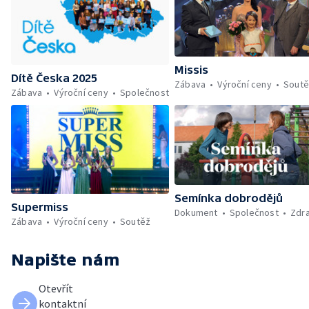
Missis
Dítě Česka 2025
Zábava
Výroční ceny
Soutě
Zábava
Výroční ceny
Společnost
Semínka dobrodějů
Supermiss
Dokument
Společnost
Zdra
Zábava
Výroční ceny
Soutěž
Napište nám
Otevřít
kontaktní