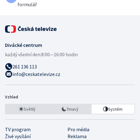
formulář
Divácké centrum
každý všední den:
8:00—16:00 hodin
261 136 113
info@ceskatelevize.cz
Vzhled
Světlý
Tmavý
Systém
TV program
Pro média
Živé vysílání
Reklama