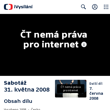
Close
Search
ČT nemá práva 
pro internet
Sabotáž
Další díl
ČT nemá práva
31. května 2008
7.
pro internet
června
2008
Obsah dílu
Vyrobeno
2008
•
Česko