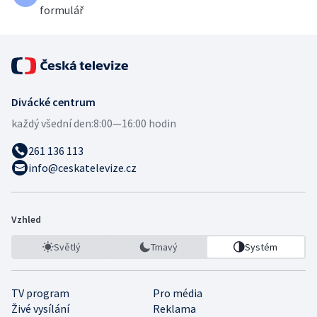
formulář
Divácké centrum
každý všední den:
8:00—16:00 hodin
261 136 113
info@ceskatelevize.cz
Vzhled
Světlý
Tmavý
Systém
TV program
Pro média
Živé vysílání
Reklama