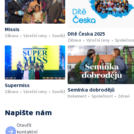
Missis
Dítě Česka 2025
Zábava
Výroční ceny
Soutěž
Zábava
Výroční ceny
Společno
Supermiss
Semínka dobrodějů
Zábava
Výroční ceny
Soutěž
Dokument
Společnost
Zdraví
Napište nám
Otevřít
kontaktní