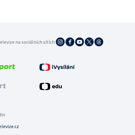
elevize na sociálních sítích:
din
levize.cz