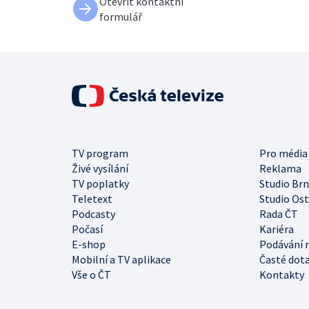
Otevřít kontaktní
formulář
TV program
Pro média
Živé vysílání
Reklama
TV poplatky
Studio Br
Teletext
Studio Os
Podcasty
Rada ČT
Počasí
Kariéra
E-shop
Podávání 
Mobilní a TV aplikace
Časté dot
Vše o ČT
Kontakty