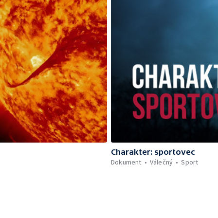
Charakter: sportovec
Dokument
Válečný
Sport