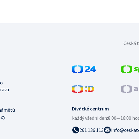
Česká t
no
trava
Divácké centrum
námětů
azy
každý všední den:
8:00—16:00 ho
261 136 113
info@ceskate