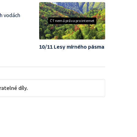
ch vodách
ČT nemá práva pro internet
10/11 Lesy mírného pásma
telné díly.