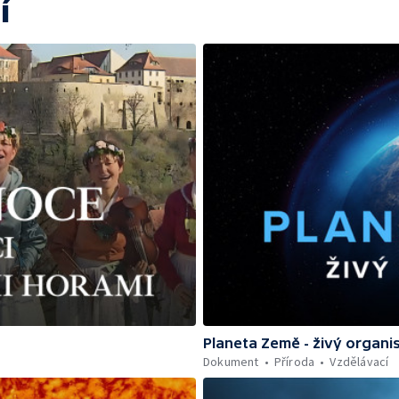
í
Planeta Země - živý organ
Dokument
Příroda
Vzdělávací