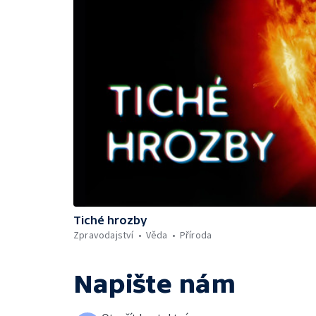
Tiché hrozby
Zpravodajství
Věda
Příroda
Napište nám