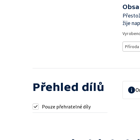
Obsa
Přestož
žije na
Vyroben
Příroda
Přehled dílů
O
Pouze přehratelné díly