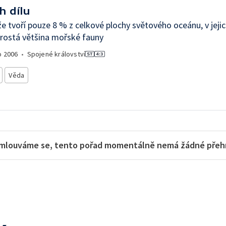
h dílu
e tvoří pouze 8 % z celkové plochy světového oceánu, v jeji
prostá většina mořské fauny
o
2006
•
Spojené království
Věda
mlouváme se, tento pořad momentálně nemá žádné přehra