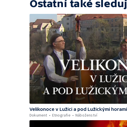
Ostatní také sleduj
Velikonoce v Lužici a pod Lužickými horami
Dokument
Etnografie
Náboženství