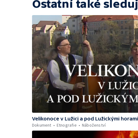
Ostatní také sleduj
Velikonoce v Lužici a pod Lužickými horami
Dokument
Etnografie
Náboženství