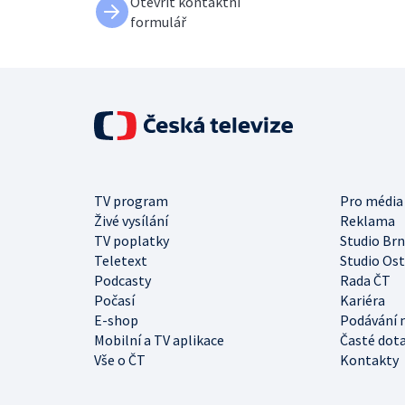
Otevřít kontaktní
formulář
TV program
Pro média
Živé vysílání
Reklama
TV poplatky
Studio Br
Teletext
Studio Os
Podcasty
Rada ČT
Počasí
Kariéra
E-shop
Podávání 
Mobilní a TV aplikace
Časté dot
Vše o ČT
Kontakty