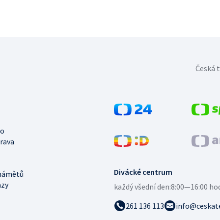
Česká t
no
trava
Divácké centrum
námětů
azy
každý všední den:
8:00—16:00 ho
261 136 113
info@ceskate