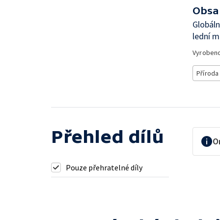
Obsa
Globáln
lední m
Vyroben
Příroda
Přehled dílů
O
Pouze přehratelné díly