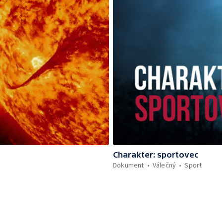
Charakter: sportovec
Dokument
Válečný
Sport