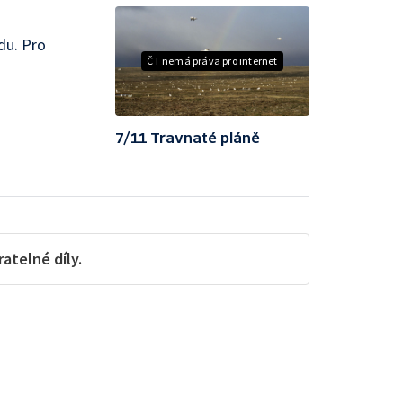
du. Pro
ČT nemá práva pro internet
7/11 Travnaté pláně
telné díly.