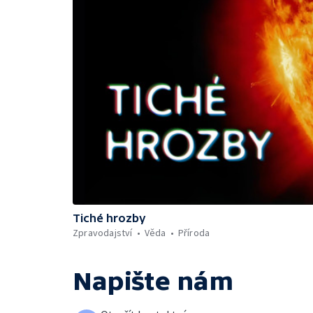
Tiché hrozby
Zpravodajství
Věda
Příroda
Napište nám