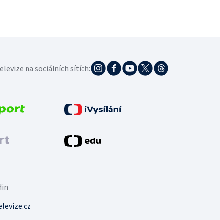
elevize na sociálních sítích:
din
levize.cz