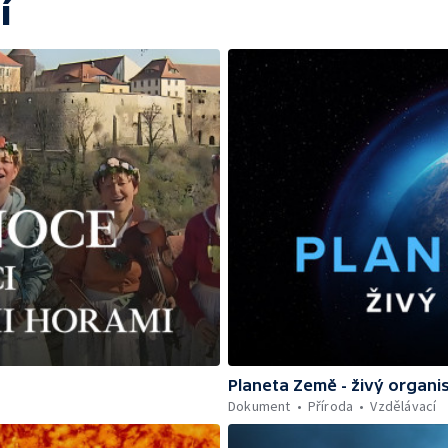
í
Planeta Země - živý organ
Dokument
Příroda
Vzdělávací