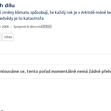
h dílu
í změny klimatu způsobují, že každý rok je v Arktidě méně le
edvědy je to katastrofa
o
2006
•
Spojené království
Věda
mlouváme se, tento pořad momentálně nemá žádné přehra