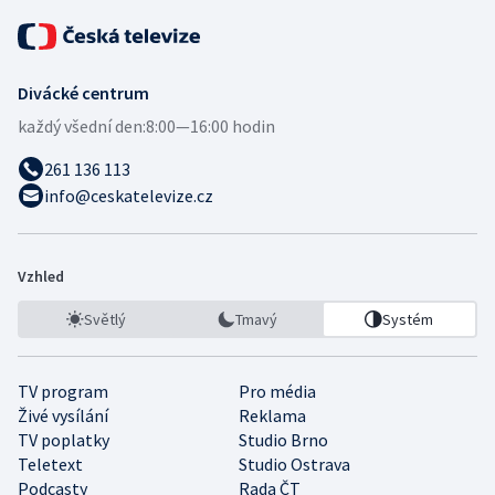
Divácké centrum
každý všední den:
8:00—16:00 hodin
261 136 113
info@ceskatelevize.cz
Vzhled
Světlý
Tmavý
Systém
TV program
Pro média
Živé vysílání
Reklama
TV poplatky
Studio Brno
Teletext
Studio Ostrava
Podcasty
Rada ČT