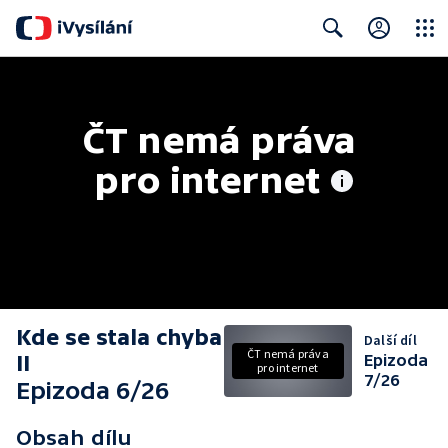
Close
Search
ČT nemá práva 
pro internet
Kde se stala chyba
Další díl
ČT nemá práva
II
Epizoda
pro internet
7/26
Epizoda 6/26
Obsah dílu