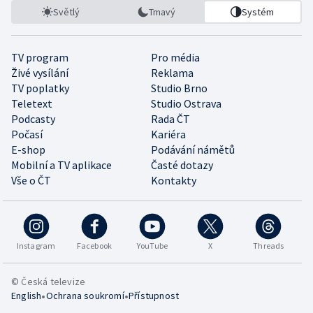
Světlý
Tmavý
Systém
TV program
Pro média
Živé vysílání
Reklama
TV poplatky
Studio Brno
Teletext
Studio Ostrava
Podcasty
Rada ČT
Počasí
Kariéra
E-shop
Podávání námětů
Mobilní a TV aplikace
Časté dotazy
Vše o ČT
Kontakty
Instagram
Facebook
YouTube
X
Threads
© Česká televize
•
•
English
Ochrana soukromí
Přístupnost