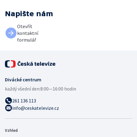
Napište nám
Otevřít
kontaktní
formulář
Divácké centrum
každý všední den:
8:00—16:00 hodin
261 136 113
info@ceskatelevize.cz
Vzhled