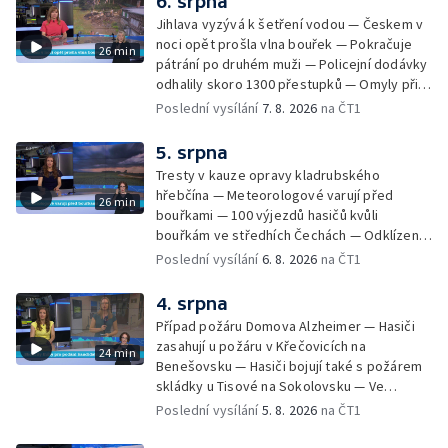
6. srpna
Jihlava vyzývá k šetření vodou — Českem v
noci opět prošla vlna bouřek — Pokračuje
26 min
pátrání po druhém muži — Policejní dodávky
odhalily skoro 1300 přestupků — Omyly při
nouzovém volání o pomoc — Hradec Králové
Poslední vysílání
7. 8. 2026
na ČT1
se utká s Besiktasem Istambul — Pokus o
rekord v hromadném seskoku parašutistů —
5. srpna
Chovné rybníky na Českolipsku pustoší
Tresty v kauze opravy kladrubského
vydry — Instalace nové sochy v Mariánských
hřebčína — Meteorologové varují před
26 min
Lázních — Sedmiletý trest za dotační
bouřkami — 100 výjezdů hasičů kvůli
podvod s projektem Technologického parku
bouřkám ve středhích Čechách — Odklízení
v Písku — Dětský tábor na Brutal Assault —
škod po bouřkách — Hasiči likvidovali
Poslední vysílání
6. 8. 2026
na ČT1
Turistická trasa Svatojánské proudy zůstává
několik požárů — Časová schránka ukrytá na
stále uzavřená — Projížďky na rybníce Labuť
Václavském náměstí — Necelý kilometr řeky
4. srpna
— Cestování za pozorováním noční oblohy
Otavy u šumavského Annína je téměř bez
Případ požáru Domova Alzheimer — Hasiči
vody — Pátrání po dvou mužích na jezeře
zasahují u požáru v Křečovicích na
24 min
Most — Tábor pro děti odsouzených — Tábor
Benešovsku — Hasiči bojují také s požárem
pomáhá dětem orientovat se na trhu práce
skládky u Tisové na Sokolovsku — Ve
— Začal festival Brutal Assault — Cyklysta
Strážnici na Hodonínsku padl další teplotní
Poslední vysílání
5. 8. 2026
na ČT1
spadl v Karlvoych Varech do řeky —
rekord — Ve Vladislavově ulici v Praze se
Restaurace trápí nedostatek kuchařů — Do
zřítil strop — Požár lesa u šumavských