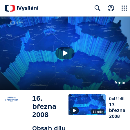
Close
Search
9 min
16.
Další díl
17.
března
března
11 min
2008
2008
Obsah dílu