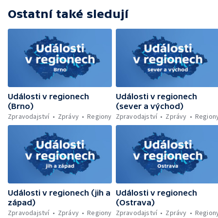
KRNAP kvůli navigaci — Dohašování požáru
Ostatní také sledují
lesa u Velhartic — Další rozsáhlý lesní požár
likvidovali hasiči u Dolní Radechové na
Náchodsku — Znovuotevření rozhledny na
Libíně — Obchvat Náchoda je zhruba v
polovině — Požár v kempu na Pardubicku —
Wonkův most po rekonstrukci — Letiště
Václava Havla odbavilo 8 milionů cestujících
— V Plzni přibývá nelegálních graffiti
Události v regionech
Události v regionech
(Brno)
(sever a východ)
Zpravodajství
Zprávy
Regiony
Zpravodajství
Zprávy
Region
Události v regionech (jih a
Události v regionech
západ)
(Ostrava)
Zpravodajství
Zprávy
Regiony
Zpravodajství
Zprávy
Region