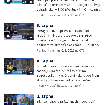
noci opět prošla vlna bouřek — Pokračuje
26 min
pátrání po druhém muži — Policejní dodávky
odhalily skoro 1300 přestupků — Omyly při
nouzovém volání o pomoc — Hradec Králové
Poslední vysílání
7. 8. 2026
na ČT1
se utká s Besiktasem Istambul — Pokus o
rekord v hromadném seskoku parašutistů —
5. srpna
Chovné rybníky na Českolipsku pustoší
Tresty v kauze opravy kladrubského
vydry — Instalace nové sochy v Mariánských
hřebčína — Meteorologové varují před
26 min
Lázních — Sedmiletý trest za dotační
bouřkami — 100 výjezdů hasičů kvůli
podvod s projektem Technologického parku
bouřkám ve středhích Čechách — Odklízení
v Písku — Dětský tábor na Brutal Assault —
škod po bouřkách — Hasiči likvidovali
Poslední vysílání
6. 8. 2026
na ČT1
Turistická trasa Svatojánské proudy zůstává
několik požárů — Časová schránka ukrytá na
stále uzavřená — Projížďky na rybníce Labuť
Václavském náměstí — Necelý kilometr řeky
4. srpna
— Cestování za pozorováním noční oblohy
Otavy u šumavského Annína je téměř bez
Případ požáru Domova Alzheimer — Hasiči
vody — Pátrání po dvou mužích na jezeře
zasahují u požáru v Křečovicích na
24 min
Most — Tábor pro děti odsouzených — Tábor
Benešovsku — Hasiči bojují také s požárem
pomáhá dětem orientovat se na trhu práce
skládky u Tisové na Sokolovsku — Ve
— Začal festival Brutal Assault — Cyklysta
Strážnici na Hodonínsku padl další teplotní
Poslední vysílání
5. 8. 2026
na ČT1
spadl v Karlvoych Varech do řeky —
rekord — Ve Vladislavově ulici v Praze se
Restaurace trápí nedostatek kuchařů — Do
zřítil strop — Požár lesa u šumavských
3. srpna
pastí na hmyz se chytají ptáci
Nezdic — Modernizace úseku dálnice D8 —
Bilance nehod o prázdninách — Dopravní
Ocenění pro řidiče za záchranu ženy —