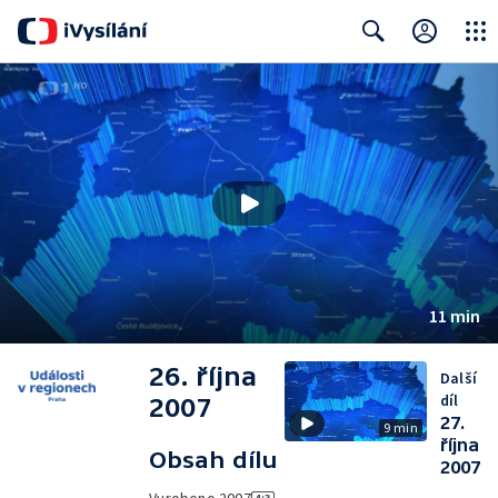
Close
Search
11 min
26. října
Další
díl
2007
27.
9 min
října
Obsah dílu
2007