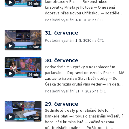
komplikace v Plzni — Rekonstrukce
26 min
Skončily lhůty pro podání volebních listin —
křižovatky Mileta je hotová — Omezená
Tři případy utonutí na jihu Čech — Na řece
doprava přes Novou Chřibskou — Rozdělení
Orlici nelze plout kvůli demolici mostu —
peněz ušetřených za rekultivace — Světový
Poslední vysílání
4. 8. 2026
na ČT1
Čištění Karlova mostu — Porušování pravidel
rekord u Mladé Boleslavi — U Nalžovic na
na dětských táborech — Zakázaný sběr
Příbramsku hořel les — Na Novoborsku
31. července
borůvek na Šumavě — Revitalizovaný rybník
dopadli žháře — Česko se potýký s
bez vody — Ruční výroba mozaiky pro
Poslední vysílání
1. 8. 2026
na ČT1
nedostatkem vody — Ochrana organismu
liberecký bazén
25 min
před vysokými teplotami — Reklamace
zájezdu skončila u obchodní inspekce —
Nelegání hřbitov domácích mazlíčků — Státní
30. července
zastupitelství zrušilo trestní stíhání ženy z
Podvodné SMS zprávy o nezaplaceném
Teplicka, kterou policie dříve obvinila z
parkování — Dopravní omezení v Praze — MV
26 min
týrání koček — Péče o seniory jako brigáda
zastavilo řizení se Slávií kvůli derby — Do
— Po pádu stromů prověří alej odborníci —
Česka dorazila druhá vlna veder — Tři děti
Tradiční neckyáda v Želivi na Pelhřimovsku —
zůstali v rozpáleném autě — Problém s
Poslední vysílání
31. 7. 2026
na ČT1
Festival Hrady CZ poprvé na Hluboké
vedrem řeší i ve školkách — Práce s
mraženými potravinami v horku — Slavnostní
29. července
vyřazení absolventů Univerzity obrany —
Sedmileté tresty pro falešné telefonní
Zájem o obytné vozy roste — Praha má
bankéře platí — Pokus o znásilnění vyšetřují
25 min
novou servisní loď — Vidická samoobslužná
berounští kriminalisté — Začíná sezona
prodejna si na provoz vydělá — U jezera
pěstitelského pálení — Požár poničil