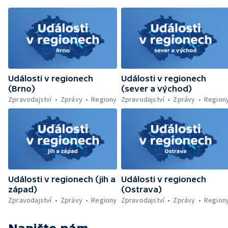
likvidovali hasiči u Dolní Radechové na
Náchodsku — Znovuotevření rozhledny na
Libíně — Obchvat Náchoda je zhruba v
polovině — Požár v kempu na Pardubicku —
Wonkův most po rekonstrukci — Letiště
Václava Havla odbavilo 8 milionů cestujících
— V Plzni přibývá nelegálních graffiti
Události v regionech
Události v regionech
(Brno)
(sever a východ)
Zpravodajství
Zprávy
Regiony
Zpravodajství
Zprávy
Region
Události v regionech (jih a
Události v regionech
západ)
(Ostrava)
Zpravodajství
Zprávy
Regiony
Zpravodajství
Zprávy
Region