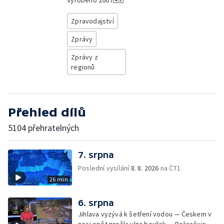
Vyrobeno
2007
Zpravodajství
Zprávy
Zprávy z
regionů
Přehled dílů
5104 přehratelných
7. srpna
Poslední vysílání
8. 8. 2026
na ČT1
26 min
6. srpna
Jihlava vyzývá k šetření vodou — Českem v