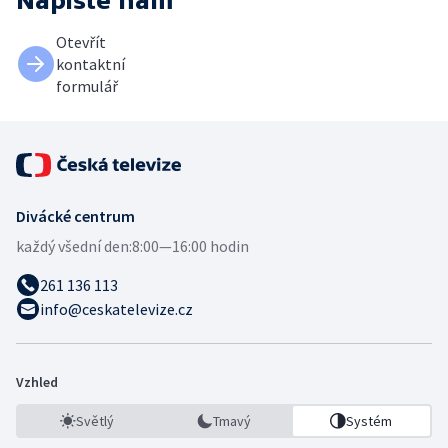
Napište nám
Otevřít
kontaktní
formulář
Divácké centrum
každý všední den:
8:00—16:00 hodin
261 136 113
info@ceskatelevize.cz
Vzhled
Světlý
Tmavý
Systém