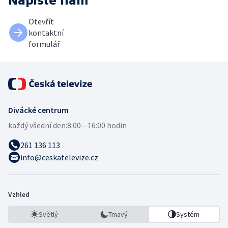
Napište nám
Otevřít
kontaktní
formulář
Divácké centrum
každý všední den:
8:00—16:00 hodin
261 136 113
info@ceskatelevize.cz
Vzhled
Světlý
Tmavý
Systém