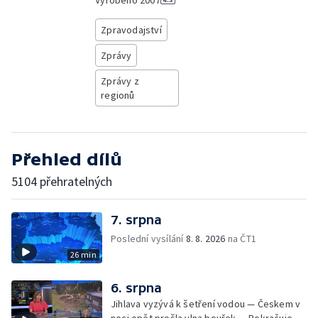
Vyrobeno
2007
Zpravodajství
Zprávy
Zprávy z
regionů
Přehled dílů
5104 přehratelných
7. srpna
Poslední vysílání
8. 8. 2026
na ČT1
26 min
6. srpna
Jihlava vyzývá k šetření vodou — Českem v