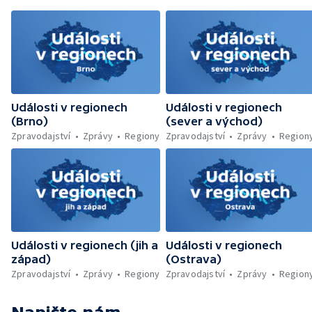
likvidovali hasiči u Dolní Radechové na
Náchodsku — Znovuotevření rozhledny na
Libíně — Obchvat Náchoda je zhruba v
polovině — Požár v kempu na Pardubicku —
Wonkův most po rekonstrukci — Letiště
Václava Havla odbavilo 8 milionů cestujících
— V Plzni přibývá nelegálních graffiti
Události v regionech
Události v regionech
(Brno)
(sever a východ)
Zpravodajství
Zprávy
Regiony
Zpravodajství
Zprávy
Region
Události v regionech (jih a
Události v regionech
západ)
(Ostrava)
Zpravodajství
Zprávy
Regiony
Zpravodajství
Zprávy
Region