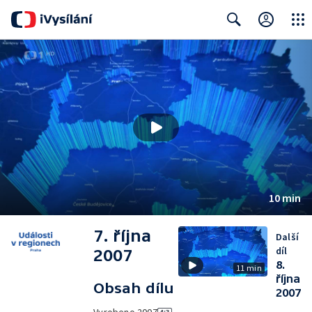
Close
Search
10 min
7. října
Další
díl
2007
8.
11 min
října
Obsah dílu
2007