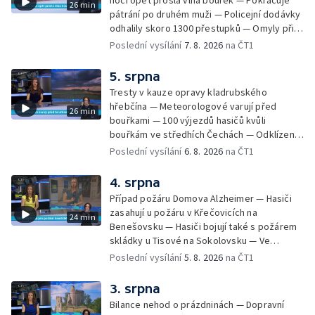
noci opět prošla vlna bouřek — Pokračuje
26 min
pátrání po druhém muži — Policejní dodávky
odhalily skoro 1300 přestupků — Omyly při
nouzovém volání o pomoc — Hradec Králové
Poslední vysílání
7. 8. 2026
na ČT1
se utká s Besiktasem Istambul — Pokus o
rekord v hromadném seskoku parašutistů —
5. srpna
Chovné rybníky na Českolipsku pustoší
Tresty v kauze opravy kladrubského
vydry — Instalace nové sochy v Mariánských
hřebčína — Meteorologové varují před
26 min
Lázních — Sedmiletý trest za dotační
bouřkami — 100 výjezdů hasičů kvůli
podvod s projektem Technologického parku
bouřkám ve středhích Čechách — Odklízení
v Písku — Dětský tábor na Brutal Assault —
škod po bouřkách — Hasiči likvidovali
Poslední vysílání
6. 8. 2026
na ČT1
Turistická trasa Svatojánské proudy zůstává
několik požárů — Časová schránka ukrytá na
stále uzavřená — Projížďky na rybníce Labuť
Václavském náměstí — Necelý kilometr řeky
4. srpna
— Cestování za pozorováním noční oblohy
Otavy u šumavského Annína je téměř bez
Případ požáru Domova Alzheimer — Hasiči
vody — Pátrání po dvou mužích na jezeře
zasahují u požáru v Křečovicích na
24 min
Most — Tábor pro děti odsouzených — Tábor
Benešovsku — Hasiči bojují také s požárem
pomáhá dětem orientovat se na trhu práce
skládky u Tisové na Sokolovsku — Ve
— Začal festival Brutal Assault — Cyklysta
Strážnici na Hodonínsku padl další teplotní
Poslední vysílání
5. 8. 2026
na ČT1
spadl v Karlvoych Varech do řeky —
rekord — Ve Vladislavově ulici v Praze se
Restaurace trápí nedostatek kuchařů — Do
zřítil strop — Požár lesa u šumavských
3. srpna
pastí na hmyz se chytají ptáci
Nezdic — Modernizace úseku dálnice D8 —
Bilance nehod o prázdninách — Dopravní
Ocenění pro řidiče za záchranu ženy —