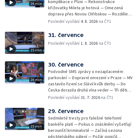
komplikace v Plzni — Rekonstrukce
26 min
Skončily lhůty pro podání volebních listin —
křižovatky Mileta je hotová — Omezená
Tři případy utonutí na jihu Čech — Na řece
doprava přes Novou Chřibskou — Rozdělení
Orlici nelze plout kvůli demolici mostu —
peněz ušetřených za rekultivace — Světový
Poslední vysílání
4. 8. 2026
na ČT1
Čištění Karlova mostu — Porušování pravidel
rekord u Mladé Boleslavi — U Nalžovic na
na dětských táborech — Zakázaný sběr
Příbramsku hořel les — Na Novoborsku
31. července
borůvek na Šumavě — Revitalizovaný rybník
dopadli žháře — Česko se potýký s
bez vody — Ruční výroba mozaiky pro
Poslední vysílání
1. 8. 2026
na ČT1
nedostatkem vody — Ochrana organismu
liberecký bazén
25 min
před vysokými teplotami — Reklamace
zájezdu skončila u obchodní inspekce —
Nelegání hřbitov domácích mazlíčků — Státní
30. července
zastupitelství zrušilo trestní stíhání ženy z
Podvodné SMS zprávy o nezaplaceném
Teplicka, kterou policie dříve obvinila z
parkování — Dopravní omezení v Praze — MV
26 min
týrání koček — Péče o seniory jako brigáda
zastavilo řizení se Slávií kvůli derby — Do
— Po pádu stromů prověří alej odborníci —
Česka dorazila druhá vlna veder — Tři děti
Tradiční neckyáda v Želivi na Pelhřimovsku —
zůstali v rozpáleném autě — Problém s
Poslední vysílání
31. 7. 2026
na ČT1
Festival Hrady CZ poprvé na Hluboké
vedrem řeší i ve školkách — Práce s
mraženými potravinami v horku — Slavnostní
29. července
vyřazení absolventů Univerzity obrany —
Sedmileté tresty pro falešné telefonní
Zájem o obytné vozy roste — Praha má
bankéře platí — Pokus o znásilnění vyšetřují
25 min
novou servisní loď — Vidická samoobslužná
berounští kriminalisté — Začíná sezona
prodejna si na provoz vydělá — U jezera
pěstitelského pálení — Požár poničil