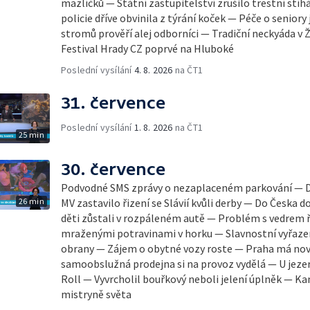
mazlíčků — Státní zastupitelství zrušilo trestní stíh
policie dříve obvinila z týrání koček — Péče o senior
stromů prověří alej odborníci — Tradiční neckyáda v 
Festival Hrady CZ poprvé na Hluboké
Poslední vysílání
4. 8. 2026
na ČT1
31. července
Poslední vysílání
1. 8. 2026
na ČT1
25 min
30. července
Podvodné SMS zprávy o nezaplaceném parkování — D
26 min
MV zastavilo řizení se Slávií kvůli derby — Do Česka d
děti zůstali v rozpáleném autě — Problém s vedrem ře
mraženými potravinami v horku — Slavnostní vyřazen
obrany — Zájem o obytné vozy roste — Praha má novo
samoobslužná prodejna si na provoz vydělá — U jezera
Roll — Vyvrcholil bouřkový neboli jelení úplněk — K
mistryně světa