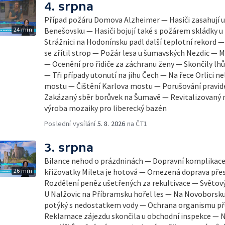
4. srpna
Případ požáru Domova Alzheimer — Hasiči zasahují u 
24 min
Benešovsku — Hasiči bojují také s požárem skládky u
Strážnici na Hodonínsku padl další teplotní rekord — Ve V
se zřítil strop — Požár lesa u šumavských Nezdic — 
— Ocenění pro řidiče za záchranu ženy — Skončily lhů
— Tři případy utonutí na jihu Čech — Na řece Orlici ne
mostu — Čištění Karlova mostu — Porušování pravid
Zakázaný sběr borůvek na Šumavě — Revitalizovaný r
výroba mozaiky pro liberecký bazén
Poslední vysílání
5. 8. 2026
na ČT1
3. srpna
Bilance nehod o prázdninách — Dopravní komplikace
26 min
křižovatky Mileta je hotová — Omezená doprava pře
Rozdělení peněz ušetřených za rekultivace — Světový
U Nalžovic na Příbramsku hořel les — Na Novoborsku
potýký s nedostatkem vody — Ochrana organismu př
Reklamace zájezdu skončila u obchodní inspekce — 