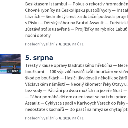
Besiktasem Istambul — Pokus o rekord v hromadném
Chovné rybníky na Českolipsku pustoší vydry — Insta
Lázních — Sedmiletý trest za dotační podvod s pro
v Písku — Dětský tábor na Brutal Assault — Turistick
zůstává stále uzavřená — Projížďky na rybníce Labu
noční oblohy
Poslední vysílání
7. 8. 2026
na ČT1
5. srpna
Tresty v kauze opravy kladrubského hřebčína — Mete
26 min
bouřkami — 100 výjezdů hasičů kvůli bouřkám ve stř
škod po bouřkách — Hasiči likvidovali několik požár
Václavském náměstí — Necelý kilometr řeky Otavy u
bez vody — Pátrání po dvou mužích na jezeře Most —
— Tábor pomáhá dětem orientovat se na trhu práce —
Assault — Cyklysta spadl v Karlvoych Varech do řeky 
nedostatek kuchařů — Do pastí na hmyz se chytají pt
Poslední vysílání
6. 8. 2026
na ČT1