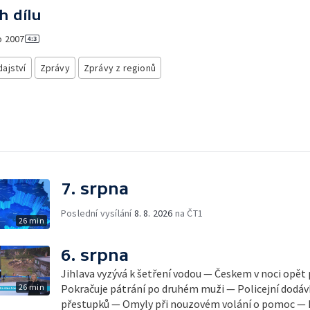
h dílu
o
2007
ajství
Zprávy
Zprávy z regionů
7. srpna
Poslední vysílání
8. 8. 2026
na ČT1
26 min
6. srpna
Jihlava vyzývá k šetření vodou — Českem v noci opět
26 min
Pokračuje pátrání po druhém muži — Policejní dodávk
přestupků — Omyly při nouzovém volání o pomoc — H