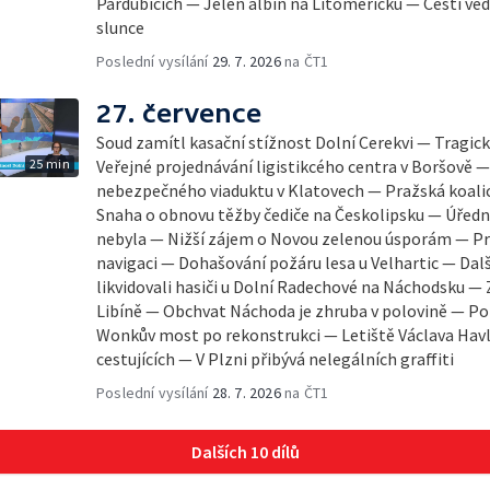
Pardubicích — Jelen albín na Litoměřicku — Čeští věd
slunce
Poslední vysílání
29. 7. 2026
na ČT1
27. července
Soud zamítl kasační stížnost Dolní Cerekvi — Tragic
25 min
Veřejné projednávání ligistikcého centra v Boršově 
nebezpečného viaduktu v Klatovech — Pražská koali
Snaha o obnovu těžby čediče na Českolipsku — Úředn
nebyla — Nižší zájem o Novou zelenou úsporám — Pr
navigaci — Dohašování požáru lesa u Velhartic — Dalš
likvidovali hasiči u Dolní Radechové na Náchodsku —
Libíně — Obchvat Náchoda je zhruba v polovině — P
Wonkův most po rekonstrukci — Letiště Václava Havl
cestujících — V Plzni přibývá nelegálních graffiti
Poslední vysílání
28. 7. 2026
na ČT1
Dalších 10 dílů