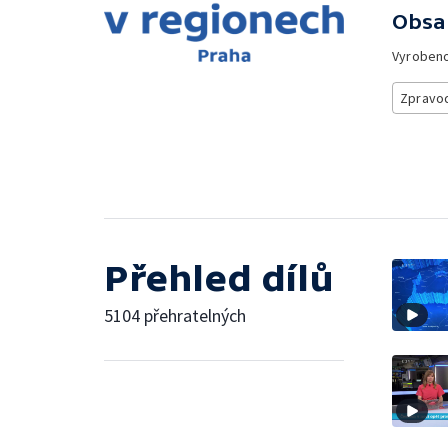
Obsa
Vyroben
Zpravod
Přehled dílů
5104 přehratelných