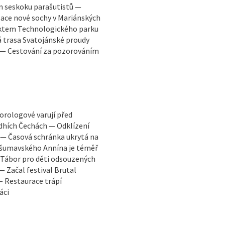
 seskoku parašutistů —
lace nové sochy v Mariánských
jektem Technologického parku
á trasa Svatojánské proudy
ť — Cestování za pozorováním
orologové varují před
edhích Čechách — Odklízení
ů — Časová schránka ukrytá na
 šumavského Annína je téměř
 Tábor pro děti odsouzených
 Začal festival Brutal
— Restaurace trápí
áci