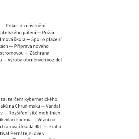
í — Pokus o znásilnění
stitelského pálení — Požár
filmová škola — Spor o placení
kách — Příprava nového
u stromovou — Záchrana
ku — Výroba obrněných vozidel
stal terčem kybernetického
raků na Chrudimsku — Vandal
v — Rozšíření sítě mobilních
ikvidací kadmia — Vězni na
m tramvají Škoda 40T — Praha
tival PernštejnLove v