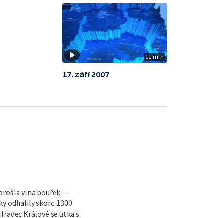
11 min
17. září 2007
 prošla vlna bouřek —
y odhalily skoro 1300
radec Králové se utká s