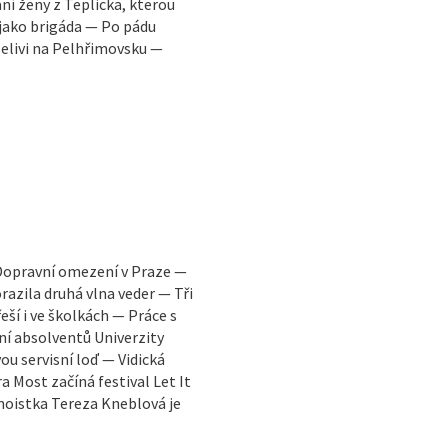
ání ženy z Teplicka, kterou
y jako brigáda — Po pádu
Želivi na Pelhřimovsku —
opravní omezení v Praze —
orazila druhá vlna veder — Tři
ší i ve školkách — Práce s
í absolventů Univerzity
u servisní loď — Vidická
 Most začíná festival Let It
anoistka Tereza Kneblová je