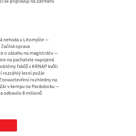
ci se připravují na zatmění
ká nehoda u Litomyšle —
— Začíná oprava
ce o zásahu na magistrátu —
ice na pachatele napojená
oblémy řidičů v KRNAP kvůli
í rozsáhlý lesní požár
 Znovuotevření rozhledny na
ožár v kempu na Pardubicku —
a odbavilo 8 milionů