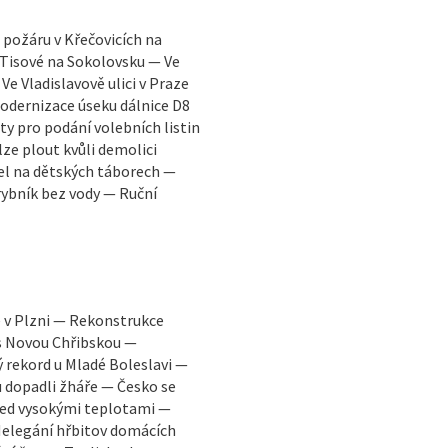
požáru v Křečovicích na
 Tisové na Sokolovsku — Ve
ladislavově ulici v Praze
Modernizace úseku dálnice D8
ty pro podání volebních listin
lze plout kvůli demolici
el na dětských táborech —
ybník bez vody — Ruční
 v Plzni — Rekonstrukce
s Novou Chřibskou —
 rekord u Mladé Boleslavi —
 dopadli žháře — Česko se
ed vysokými teplotami —
Nelegání hřbitov domácích