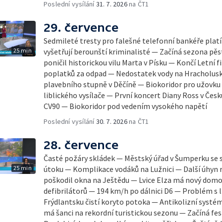
Poslední vysílání
31. 7. 2026
na ČT1
29. července
Sedmileté tresty pro falešné telefonní bankéře plat
25 min
vyšetřují berounští kriminalisté — Začíná sezona pě
poničil historickou vilu Marta v Písku — Končí Letní 
poplatků za odpad — Nedostatek vody na Hracholus
plavebního stupně v Děčíně — Biokoridor pro užovk
liblického vysílače — První koncert Diany Ross v Čes
CV90 — Biokoridor pod vedením vysokého napětí
Poslední vysílání
30. 7. 2026
na ČT1
28. července
Časté požáry skládek — Městský úřad v Šumperku se 
25 min
útoku — Komplikace vodáků na Lužnici — Další úhyn 
poškodil okna na Ještědu — Lvice Elza má nový domo
defibrilátorů — 194 km/h po dálnici D6 — Problém s l
Frýdlantsku čistí koryto potoka — Antikolizní systé
má šanci na rekordní turistickou sezonu — Začíná fes