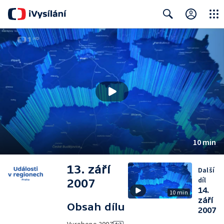
Close
Search
10 min
13. září
Další
díl
2007
14.
10 min
září
Obsah dílu
2007