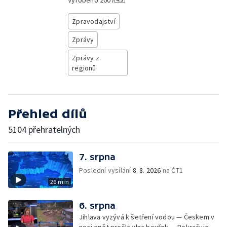
Vyrobeno
2007
Zpravodajství
Zprávy
Zprávy z
regionů
Přehled dílů
5104 přehratelných
7. srpna
Poslední vysílání
8. 8. 2026
na ČT1
26 min
6. srpna
Jihlava vyzývá k šetření vodou — Českem v