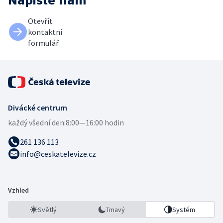
Napište nám
Otevřít
kontaktní
formulář
Divácké centrum
každý všední den:
8:00—16:00 hodin
261 136 113
info@ceskatelevize.cz
Vzhled
Světlý
Tmavý
Systém