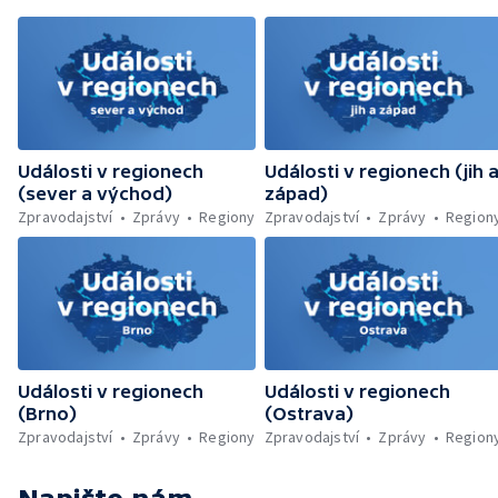
likvidovali hasiči u Dolní Radechové na
Náchodsku — Znovuotevření rozhledny na
Libíně — Obchvat Náchoda je zhruba v
polovině — Požár v kempu na Pardubicku —
Wonkův most po rekonstrukci — Letiště
Václava Havla odbavilo 8 milionů cestujících
— V Plzni přibývá nelegálních graffiti
Události v regionech
Události v regionech (jih 
(sever a východ)
západ)
Zpravodajství
Zprávy
Regiony
Zpravodajství
Zprávy
Region
Události v regionech
Události v regionech
(Brno)
(Ostrava)
Zpravodajství
Zprávy
Regiony
Zpravodajství
Zprávy
Region