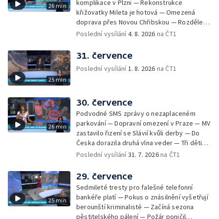
komplikace v Plzni — Rekonstrukce
26 min
Skončily lhůty pro podání volebních listin —
křižovatky Mileta je hotová — Omezená
Tři případy utonutí na jihu Čech — Na řece
doprava přes Novou Chřibskou — Rozdělení
Orlici nelze plout kvůli demolici mostu —
peněz ušetřených za rekultivace — Světový
Poslední vysílání
4. 8. 2026
na ČT1
Čištění Karlova mostu — Porušování pravidel
rekord u Mladé Boleslavi — U Nalžovic na
na dětských táborech — Zakázaný sběr
Příbramsku hořel les — Na Novoborsku
31. července
borůvek na Šumavě — Revitalizovaný rybník
dopadli žháře — Česko se potýký s
bez vody — Ruční výroba mozaiky pro
Poslední vysílání
1. 8. 2026
na ČT1
nedostatkem vody — Ochrana organismu
liberecký bazén
25 min
před vysokými teplotami — Reklamace
zájezdu skončila u obchodní inspekce —
Nelegání hřbitov domácích mazlíčků — Státní
30. července
zastupitelství zrušilo trestní stíhání ženy z
Podvodné SMS zprávy o nezaplaceném
Teplicka, kterou policie dříve obvinila z
parkování — Dopravní omezení v Praze — MV
26 min
týrání koček — Péče o seniory jako brigáda
zastavilo řizení se Slávií kvůli derby — Do
— Po pádu stromů prověří alej odborníci —
Česka dorazila druhá vlna veder — Tři děti
Tradiční neckyáda v Želivi na Pelhřimovsku —
zůstali v rozpáleném autě — Problém s
Poslední vysílání
31. 7. 2026
na ČT1
Festival Hrady CZ poprvé na Hluboké
vedrem řeší i ve školkách — Práce s
mraženými potravinami v horku — Slavnostní
29. července
vyřazení absolventů Univerzity obrany —
Sedmileté tresty pro falešné telefonní
Zájem o obytné vozy roste — Praha má
bankéře platí — Pokus o znásilnění vyšetřují
25 min
novou servisní loď — Vidická samoobslužná
berounští kriminalisté — Začíná sezona
prodejna si na provoz vydělá — U jezera
pěstitelského pálení — Požár poničil