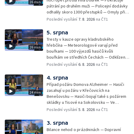
noci opět prošla vlna bouřek — Pokračuje
26 min
pátrání po druhém muži — Policejní dodávky
odhalily skoro 1300 přestupků — Omyly při
nouzovém volání o pomoc — Hradec Králové
Poslední vysílání
7. 8. 2026
na ČT1
se utká s Besiktasem Istambul — Pokus o
rekord v hromadném seskoku parašutistů —
5. srpna
Chovné rybníky na Českolipsku pustoší
Tresty v kauze opravy kladrubského
vydry — Instalace nové sochy v Mariánských
hřebčína — Meteorologové varují před
26 min
Lázních — Sedmiletý trest za dotační
bouřkami — 100 výjezdů hasičů kvůli
podvod s projektem Technologického parku
bouřkám ve středhích Čechách — Odklízení
v Písku — Dětský tábor na Brutal Assault —
škod po bouřkách — Hasiči likvidovali
Poslední vysílání
6. 8. 2026
na ČT1
Turistická trasa Svatojánské proudy zůstává
několik požárů — Časová schránka ukrytá na
stále uzavřená — Projížďky na rybníce Labuť
Václavském náměstí — Necelý kilometr řeky
4. srpna
— Cestování za pozorováním noční oblohy
Otavy u šumavského Annína je téměř bez
Případ požáru Domova Alzheimer — Hasiči
vody — Pátrání po dvou mužích na jezeře
zasahují u požáru v Křečovicích na
24 min
Most — Tábor pro děti odsouzených — Tábor
Benešovsku — Hasiči bojují také s požárem
pomáhá dětem orientovat se na trhu práce
skládky u Tisové na Sokolovsku — Ve
— Začal festival Brutal Assault — Cyklysta
Strážnici na Hodonínsku padl další teplotní
Poslední vysílání
5. 8. 2026
na ČT1
spadl v Karlvoych Varech do řeky —
rekord — Ve Vladislavově ulici v Praze se
Restaurace trápí nedostatek kuchařů — Do
zřítil strop — Požár lesa u šumavských
3. srpna
pastí na hmyz se chytají ptáci
Nezdic — Modernizace úseku dálnice D8 —
Bilance nehod o prázdninách — Dopravní
Ocenění pro řidiče za záchranu ženy —