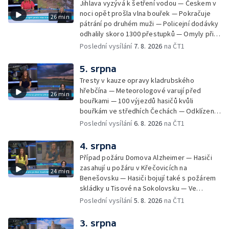
Jihlava vyzývá k šetření vodou — Českem v
noci opět prošla vlna bouřek — Pokračuje
26 min
pátrání po druhém muži — Policejní dodávky
odhalily skoro 1300 přestupků — Omyly při
nouzovém volání o pomoc — Hradec Králové
Poslední vysílání
7. 8. 2026
na ČT1
se utká s Besiktasem Istambul — Pokus o
rekord v hromadném seskoku parašutistů —
5. srpna
Chovné rybníky na Českolipsku pustoší
Tresty v kauze opravy kladrubského
vydry — Instalace nové sochy v Mariánských
hřebčína — Meteorologové varují před
26 min
Lázních — Sedmiletý trest za dotační
bouřkami — 100 výjezdů hasičů kvůli
podvod s projektem Technologického parku
bouřkám ve středhích Čechách — Odklízení
v Písku — Dětský tábor na Brutal Assault —
škod po bouřkách — Hasiči likvidovali
Poslední vysílání
6. 8. 2026
na ČT1
Turistická trasa Svatojánské proudy zůstává
několik požárů — Časová schránka ukrytá na
stále uzavřená — Projížďky na rybníce Labuť
Václavském náměstí — Necelý kilometr řeky
4. srpna
— Cestování za pozorováním noční oblohy
Otavy u šumavského Annína je téměř bez
Případ požáru Domova Alzheimer — Hasiči
vody — Pátrání po dvou mužích na jezeře
zasahují u požáru v Křečovicích na
24 min
Most — Tábor pro děti odsouzených — Tábor
Benešovsku — Hasiči bojují také s požárem
pomáhá dětem orientovat se na trhu práce
skládky u Tisové na Sokolovsku — Ve
— Začal festival Brutal Assault — Cyklysta
Strážnici na Hodonínsku padl další teplotní
Poslední vysílání
5. 8. 2026
na ČT1
spadl v Karlvoych Varech do řeky —
rekord — Ve Vladislavově ulici v Praze se
Restaurace trápí nedostatek kuchařů — Do
zřítil strop — Požár lesa u šumavských
3. srpna
pastí na hmyz se chytají ptáci