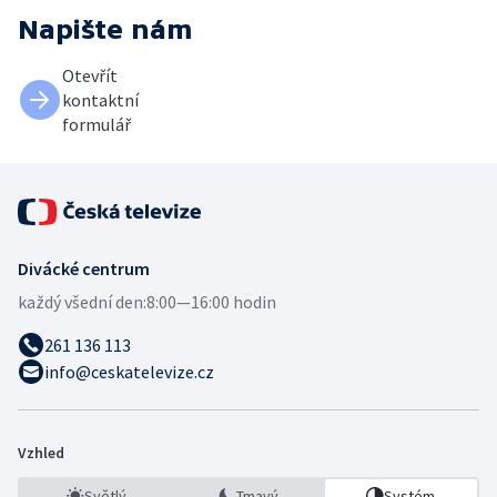
Napište nám
Otevřít
kontaktní
formulář
Divácké centrum
každý všední den:
8:00—16:00 hodin
261 136 113
info@ceskatelevize.cz
Vzhled
Světlý
Tmavý
Systém