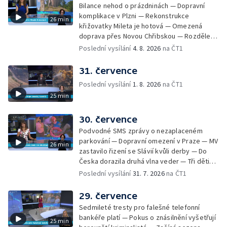
Nezdic — Modernizace úseku dálnice D8 —
Bilance nehod o prázdninách — Dopravní
Ocenění pro řidiče za záchranu ženy —
komplikace v Plzni — Rekonstrukce
26 min
Skončily lhůty pro podání volebních listin —
křižovatky Mileta je hotová — Omezená
Tři případy utonutí na jihu Čech — Na řece
doprava přes Novou Chřibskou — Rozdělení
Orlici nelze plout kvůli demolici mostu —
peněz ušetřených za rekultivace — Světový
Poslední vysílání
4. 8. 2026
na ČT1
Čištění Karlova mostu — Porušování pravidel
rekord u Mladé Boleslavi — U Nalžovic na
na dětských táborech — Zakázaný sběr
Příbramsku hořel les — Na Novoborsku
31. července
borůvek na Šumavě — Revitalizovaný rybník
dopadli žháře — Česko se potýký s
bez vody — Ruční výroba mozaiky pro
Poslední vysílání
1. 8. 2026
na ČT1
nedostatkem vody — Ochrana organismu
liberecký bazén
25 min
před vysokými teplotami — Reklamace
zájezdu skončila u obchodní inspekce —
Nelegání hřbitov domácích mazlíčků — Státní
30. července
zastupitelství zrušilo trestní stíhání ženy z
Podvodné SMS zprávy o nezaplaceném
Teplicka, kterou policie dříve obvinila z
parkování — Dopravní omezení v Praze — MV
26 min
týrání koček — Péče o seniory jako brigáda
zastavilo řizení se Slávií kvůli derby — Do
— Po pádu stromů prověří alej odborníci —
Česka dorazila druhá vlna veder — Tři děti
Tradiční neckyáda v Želivi na Pelhřimovsku —
zůstali v rozpáleném autě — Problém s
Poslední vysílání
31. 7. 2026
na ČT1
Festival Hrady CZ poprvé na Hluboké
vedrem řeší i ve školkách — Práce s
mraženými potravinami v horku — Slavnostní
29. července
vyřazení absolventů Univerzity obrany —
Sedmileté tresty pro falešné telefonní
Zájem o obytné vozy roste — Praha má
bankéře platí — Pokus o znásilnění vyšetřují
25 min
novou servisní loď — Vidická samoobslužná