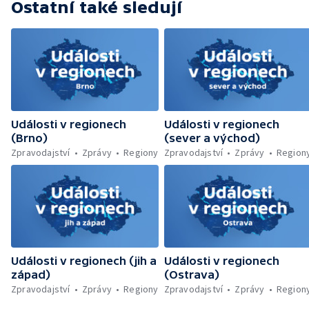
Ostatní také sledují
lesa u Velhartic — Další rozsáhlý lesní požár
likvidovali hasiči u Dolní Radechové na
Náchodsku — Znovuotevření rozhledny na
Libíně — Obchvat Náchoda je zhruba v
polovině — Požár v kempu na Pardubicku —
Wonkův most po rekonstrukci — Letiště
Václava Havla odbavilo 8 milionů cestujících
— V Plzni přibývá nelegálních graffiti
Události v regionech
Události v regionech
(Brno)
(sever a východ)
Zpravodajství
Zprávy
Regiony
Zpravodajství
Zprávy
Region
Události v regionech (jih a
Události v regionech
západ)
(Ostrava)
Zpravodajství
Zprávy
Regiony
Zpravodajství
Zprávy
Region