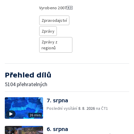
Vyrobeno
2007
Zpravodajství
Zprávy
Zprávy z
regionů
Přehled dílů
5104 přehratelných
7. srpna
Poslední vysílání
8. 8. 2026
na ČT1
26 min
6. srpna