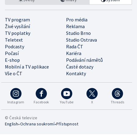
TV program
Pro média
Živé vysílání
Reklama
TV poplatky
Studio Brno
Teletext
Studio Ostrava
Podcasty
Rada ČT
Počasí
Kariéra
E-shop
Podávání námětů
Mobilní a TV aplikace
Časté dotazy
Vše o ČT
Kontakty
Instagram
Facebook
YouTube
X
Threads
© Česká televize
•
•
English
Ochrana soukromí
Přístupnost