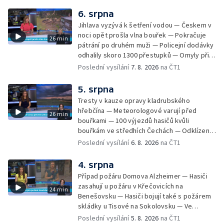
6. srpna
Jihlava vyzývá k šetření vodou — Českem v
noci opět prošla vlna bouřek — Pokračuje
26 min
pátrání po druhém muži — Policejní dodávky
odhalily skoro 1300 přestupků — Omyly při
nouzovém volání o pomoc — Hradec Králové
Poslední vysílání
7. 8. 2026
na ČT1
se utká s Besiktasem Istambul — Pokus o
rekord v hromadném seskoku parašutistů —
5. srpna
Chovné rybníky na Českolipsku pustoší
Tresty v kauze opravy kladrubského
vydry — Instalace nové sochy v Mariánských
hřebčína — Meteorologové varují před
26 min
Lázních — Sedmiletý trest za dotační
bouřkami — 100 výjezdů hasičů kvůli
podvod s projektem Technologického parku
bouřkám ve středhích Čechách — Odklízení
v Písku — Dětský tábor na Brutal Assault —
škod po bouřkách — Hasiči likvidovali
Poslední vysílání
6. 8. 2026
na ČT1
Turistická trasa Svatojánské proudy zůstává
několik požárů — Časová schránka ukrytá na
stále uzavřená — Projížďky na rybníce Labuť
Václavském náměstí — Necelý kilometr řeky
4. srpna
— Cestování za pozorováním noční oblohy
Otavy u šumavského Annína je téměř bez
Případ požáru Domova Alzheimer — Hasiči
vody — Pátrání po dvou mužích na jezeře
zasahují u požáru v Křečovicích na
24 min
Most — Tábor pro děti odsouzených — Tábor
Benešovsku — Hasiči bojují také s požárem
pomáhá dětem orientovat se na trhu práce
skládky u Tisové na Sokolovsku — Ve
— Začal festival Brutal Assault — Cyklysta
Strážnici na Hodonínsku padl další teplotní
Poslední vysílání
5. 8. 2026
na ČT1
spadl v Karlvoych Varech do řeky —