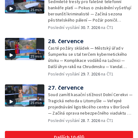
Sedmileté tresty pro falešné telefonní
Zájem o obytné vozy roste — Praha má
bankéře platí — Pokus o znásilnění vyšetřují
25 min
novou servisní loď — Vidická samoobslužná
berounští kriminalisté — Začíná sezona
prodejna si na provoz vydělá — U jezera
pěstitelského pálení — Požár poničil
Most začíná festival Let It Roll — Vyvrcholil
historickou vilu Marta v Písku — Končí Letní
Poslední vysílání
30. 7. 2026
na ČT1
bouřkový neboli jelení úplněk — Kanoistka
filmová škola — Spor o placení poplatků za
Tereza Kneblová je mistryně světa
odpad — Nedostatek vody na Hracholuskách
28. července
— Příprava nového plavebního stupně v
Časté požáry skládek — Městský úřad v
Děčíně — Biokoridor pro užovku stromovou
Šumperku se stal terčem kybernetického
25 min
— Záchrana liblického vysílače — První
útoku — Komplikace vodáků na Lužnici —
koncert Diany Ross v Česku — Výroba
Další úhyn raků na Chrudimsku — Vandal
obrněných vozidel CV90 — Biokoridor pod
poškodil okna na Ještědu — Lvice Elza má
Poslední vysílání
29. 7. 2026
na ČT1
vedením vysokého napětí
nový domov — Rozšíření sítě mobilních
defibrilátorů — 194 km/h po dálnici D6 —
27. července
Problém s likvidací kadmia — Vězni na
Soud zamítl kasační stížnost Dolní Cerekvi —
Frýdlantsku čistí koryto potoka — Antikolizní
Tragická nehoda u Litomyšle — Veřejné
25 min
systém tramvají Škoda 40T — Praha má šanci
projednávání ligistikcého centra v Boršově
na rekordní turistickou sezonu — Začíná
— Začíná oprava nebezpečného viaduktu v
festival PernštejnLove v Pardubicích — Jelen
Klatovech — Pražská koalice o zásahu na
Poslední vysílání
28. 7. 2026
na ČT1
albín na Litoměřicku — Čeští vědci se
magistrátu — Snaha o obnovu těžby čediče
připravují na zatmění slunce
na Českolipsku — Úřednice na pachatele
Dalších 10 dílů
napojená nebyla — Nižší zájem o Novou