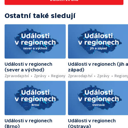
zelenou úsporám — Problémy řidičů v
KRNAP kvůli navigaci — Dohašování požáru
Ostatní také sledují
lesa u Velhartic — Další rozsáhlý lesní požár
likvidovali hasiči u Dolní Radechové na
Náchodsku — Znovuotevření rozhledny na
Libíně — Obchvat Náchoda je zhruba v
polovině — Požár v kempu na Pardubicku —
Wonkův most po rekonstrukci — Letiště
Václava Havla odbavilo 8 milionů cestujících
— V Plzni přibývá nelegálních graffiti
Události v regionech
Události v regionech (jih 
(sever a východ)
západ)
Zpravodajství
Zprávy
Regiony
Zpravodajství
Zprávy
Region
Události v regionech
Události v regionech
(Brno)
(Ostrava)