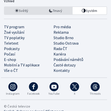
Vzhled
Světlý
Tmavý
Systém
TV program
Pro média
Živé vysílání
Reklama
TV poplatky
Studio Brno
Teletext
Studio Ostrava
Podcasty
Rada ČT
Počasí
Kariéra
E-shop
Podávání námětů
Mobilní a TV aplikace
Časté dotazy
Vše o ČT
Kontakty
Instagram
Facebook
YouTube
X
Threads
© Česká televize