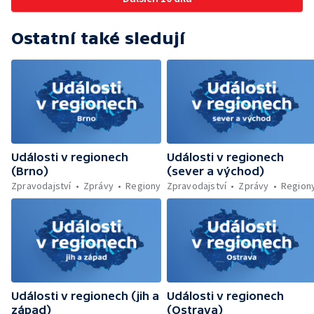
Wonkův most po rekonstrukci — Letiště
prohlídkám — Přibývá nehod a zranění
Václava Havla odbavilo 8 milionů cestujících
cyklistů — Končí jedna z nejproblémovějších
— V Plzni přibývá nelegálních graffiti
Ostatní také sledují
ubytoven v Ostravě — Vězni na
nestřežených pracovištích — Pět let vězení
za dlouhodobé týrání psů — Kontroly
farmářských trhů — Ochrana Lesního
koupaliště v Ruprechticích — Umělý sníh na
vrcholu Černé hory — Zrestaurované sochy
se vrátily na pražský orloj
Události v regionech
Události v regionech
(Brno)
(sever a východ)
Zpravodajství
Zprávy
Regiony
Zpravodajství
Zprávy
Region
Události v regionech (jih a
Události v regionech
západ)
(Ostrava)