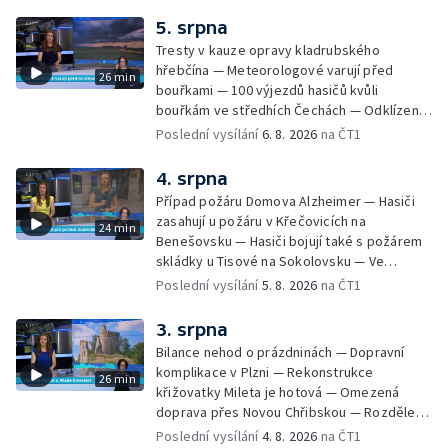
5. srpna
Tresty v kauze opravy kladrubského
hřebčína — Meteorologové varují před
26 min
bouřkami — 100 výjezdů hasičů kvůli
bouřkám ve středhích Čechách — Odklízení
škod po bouřkách — Hasiči likvidovali
Poslední vysílání
6. 8. 2026
na ČT1
několik požárů — Časová schránka ukrytá na
Václavském náměstí — Necelý kilometr řeky
4. srpna
Otavy u šumavského Annína je téměř bez
Případ požáru Domova Alzheimer — Hasiči
vody — Pátrání po dvou mužích na jezeře
zasahují u požáru v Křečovicích na
24 min
Most — Tábor pro děti odsouzených — Tábor
Benešovsku — Hasiči bojují také s požárem
pomáhá dětem orientovat se na trhu práce
skládky u Tisové na Sokolovsku — Ve
— Začal festival Brutal Assault — Cyklysta
Strážnici na Hodonínsku padl další teplotní
Poslední vysílání
5. 8. 2026
na ČT1
spadl v Karlvoych Varech do řeky —
rekord — Ve Vladislavově ulici v Praze se
Restaurace trápí nedostatek kuchařů — Do
zřítil strop — Požár lesa u šumavských
3. srpna
pastí na hmyz se chytají ptáci
Nezdic — Modernizace úseku dálnice D8 —
Bilance nehod o prázdninách — Dopravní
Ocenění pro řidiče za záchranu ženy —
komplikace v Plzni — Rekonstrukce
26 min
Skončily lhůty pro podání volebních listin —
křižovatky Mileta je hotová — Omezená
Tři případy utonutí na jihu Čech — Na řece
doprava přes Novou Chřibskou — Rozdělení
Orlici nelze plout kvůli demolici mostu —
peněz ušetřených za rekultivace — Světový
Poslední vysílání
4. 8. 2026
na ČT1
Čištění Karlova mostu — Porušování pravidel