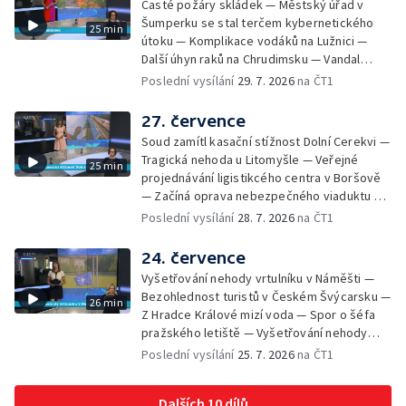
Časté požáry skládek — Městský úřad v
Děčíně — Biokoridor pro užovku stromovou
Šumperku se stal terčem kybernetického
25 min
— Záchrana liblického vysílače — První
útoku — Komplikace vodáků na Lužnici —
koncert Diany Ross v Česku — Výroba
Další úhyn raků na Chrudimsku — Vandal
obrněných vozidel CV90 — Biokoridor pod
poškodil okna na Ještědu — Lvice Elza má
Poslední vysílání
29. 7. 2026
na ČT1
vedením vysokého napětí
nový domov — Rozšíření sítě mobilních
defibrilátorů — 194 km/h po dálnici D6 —
27. července
Problém s likvidací kadmia — Vězni na
Soud zamítl kasační stížnost Dolní Cerekvi —
Frýdlantsku čistí koryto potoka — Antikolizní
Tragická nehoda u Litomyšle — Veřejné
25 min
systém tramvají Škoda 40T — Praha má šanci
projednávání ligistikcého centra v Boršově
na rekordní turistickou sezonu — Začíná
— Začíná oprava nebezpečného viaduktu v
festival PernštejnLove v Pardubicích — Jelen
Klatovech — Pražská koalice o zásahu na
Poslední vysílání
28. 7. 2026
na ČT1
albín na Litoměřicku — Čeští vědci se
magistrátu — Snaha o obnovu těžby čediče
připravují na zatmění slunce
na Českolipsku — Úřednice na pachatele
24. července
napojená nebyla — Nižší zájem o Novou
Vyšetřování nehody vrtulníku v Náměšti —
zelenou úsporám — Problémy řidičů v
Bezohlednost turistů v Českém Švýcarsku —
26 min
KRNAP kvůli navigaci — Dohašování požáru
Z Hradce Králové mizí voda — Spor o šéfa
lesa u Velhartic — Další rozsáhlý lesní požár
pražského letiště — Vyšetřování nehody
likvidovali hasiči u Dolní Radechové na
vlaku na Táborsku — Stavba tunelu se
Poslední vysílání
25. 7. 2026
na ČT1
Náchodsku — Znovuotevření rozhledny na
opozdí a prodraží — Neopravitelná díra na
Libíně — Obchvat Náchoda je zhruba v
silnici I/35 — Začíná letní filmová škola —
polovině — Požár v kempu na Pardubicku —
Dalších 10 dílů
Motivace pacientů k preventivním