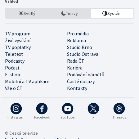
Vzhled
Světlý
Tmavý
Systém
TV program
Pro média
Živé vysílání
Reklama
TV poplatky
Studio Brno
Teletext
Studio Ostrava
Podcasty
Rada ČT
Počasí
Kariéra
E-shop
Podávání námětů
Mobilní a TV aplikace
Časté dotazy
Vše o ČT
Kontakty
Instagram
Facebook
YouTube
X
Threads
© Česká televize