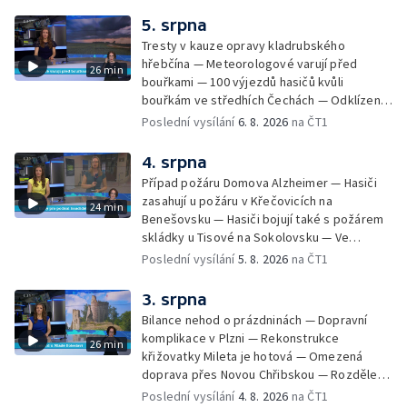
5. srpna
Tresty v kauze opravy kladrubského
hřebčína — Meteorologové varují před
26 min
bouřkami — 100 výjezdů hasičů kvůli
bouřkám ve středhích Čechách — Odklízení
škod po bouřkách — Hasiči likvidovali
Poslední vysílání
6. 8. 2026
na ČT1
několik požárů — Časová schránka ukrytá na
Václavském náměstí — Necelý kilometr řeky
4. srpna
Otavy u šumavského Annína je téměř bez
Případ požáru Domova Alzheimer — Hasiči
vody — Pátrání po dvou mužích na jezeře
zasahují u požáru v Křečovicích na
24 min
Most — Tábor pro děti odsouzených — Tábor
Benešovsku — Hasiči bojují také s požárem
pomáhá dětem orientovat se na trhu práce
skládky u Tisové na Sokolovsku — Ve
— Začal festival Brutal Assault — Cyklysta
Strážnici na Hodonínsku padl další teplotní
Poslední vysílání
5. 8. 2026
na ČT1
spadl v Karlvoych Varech do řeky —
rekord — Ve Vladislavově ulici v Praze se
Restaurace trápí nedostatek kuchařů — Do
zřítil strop — Požár lesa u šumavských
3. srpna
pastí na hmyz se chytají ptáci
Nezdic — Modernizace úseku dálnice D8 —
Bilance nehod o prázdninách — Dopravní
Ocenění pro řidiče za záchranu ženy —
komplikace v Plzni — Rekonstrukce
26 min
Skončily lhůty pro podání volebních listin —
křižovatky Mileta je hotová — Omezená
Tři případy utonutí na jihu Čech — Na řece
doprava přes Novou Chřibskou — Rozdělení
Orlici nelze plout kvůli demolici mostu —
peněz ušetřených za rekultivace — Světový
Poslední vysílání
4. 8. 2026
na ČT1
Čištění Karlova mostu — Porušování pravidel