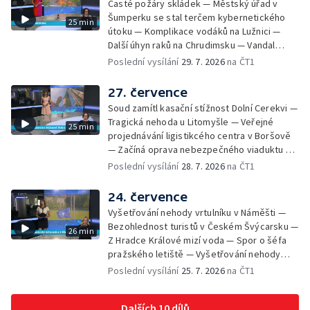
Časté požáry skládek — Městský úřad v
Děčíně — Biokoridor pro užovku stromovou
Šumperku se stal terčem kybernetického
25 min
— Záchrana liblického vysílače — První
útoku — Komplikace vodáků na Lužnici —
koncert Diany Ross v Česku — Výroba
Další úhyn raků na Chrudimsku — Vandal
obrněných vozidel CV90 — Biokoridor pod
poškodil okna na Ještědu — Lvice Elza má
Poslední vysílání
29. 7. 2026
na ČT1
vedením vysokého napětí
nový domov — Rozšíření sítě mobilních
defibrilátorů — 194 km/h po dálnici D6 —
27. července
Problém s likvidací kadmia — Vězni na
Soud zamítl kasační stížnost Dolní Cerekvi —
Frýdlantsku čistí koryto potoka — Antikolizní
Tragická nehoda u Litomyšle — Veřejné
25 min
systém tramvají Škoda 40T — Praha má šanci
projednávání ligistikcého centra v Boršově
na rekordní turistickou sezonu — Začíná
— Začíná oprava nebezpečného viaduktu v
festival PernštejnLove v Pardubicích — Jelen
Klatovech — Pražská koalice o zásahu na
Poslední vysílání
28. 7. 2026
na ČT1
albín na Litoměřicku — Čeští vědci se
magistrátu — Snaha o obnovu těžby čediče
připravují na zatmění slunce
na Českolipsku — Úřednice na pachatele
24. července
napojená nebyla — Nižší zájem o Novou
Vyšetřování nehody vrtulníku v Náměšti —
zelenou úsporám — Problémy řidičů v
Bezohlednost turistů v Českém Švýcarsku —
26 min
KRNAP kvůli navigaci — Dohašování požáru
Z Hradce Králové mizí voda — Spor o šéfa
lesa u Velhartic — Další rozsáhlý lesní požár
pražského letiště — Vyšetřování nehody
likvidovali hasiči u Dolní Radechové na
vlaku na Táborsku — Stavba tunelu se
Poslední vysílání
25. 7. 2026
na ČT1
Náchodsku — Znovuotevření rozhledny na
opozdí a prodraží — Neopravitelná díra na
Libíně — Obchvat Náchoda je zhruba v
silnici I/35 — Začíná letní filmová škola —
polovině — Požár v kempu na Pardubicku —
Dalších 10 dílů
Motivace pacientů k preventivním