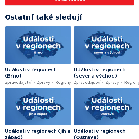
Wonkův most po rekonstrukci — Letiště
prohlídkám — Přibývá nehod a zranění
Václava Havla odbavilo 8 milionů cestujících
cyklistů — Končí jedna z nejproblémovějších
— V Plzni přibývá nelegálních graffiti
Ostatní také sledují
ubytoven v Ostravě — Vězni na
nestřežených pracovištích — Pět let vězení
za dlouhodobé týrání psů — Kontroly
farmářských trhů — Ochrana Lesního
koupaliště v Ruprechticích — Umělý sníh na
vrcholu Černé hory — Zrestaurované sochy
se vrátily na pražský orloj
Události v regionech
Události v regionech
(Brno)
(sever a východ)
Zpravodajství
Zprávy
Regiony
Zpravodajství
Zprávy
Region
Události v regionech (jih a
Události v regionech
západ)
(Ostrava)