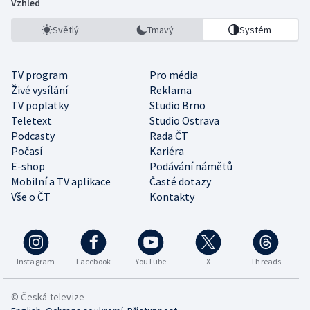
Vzhled
Světlý
Tmavý
Systém
TV program
Pro média
Živé vysílání
Reklama
TV poplatky
Studio Brno
Teletext
Studio Ostrava
Podcasty
Rada ČT
Počasí
Kariéra
E-shop
Podávání námětů
Mobilní a TV aplikace
Časté dotazy
Vše o ČT
Kontakty
Instagram
Facebook
YouTube
X
Threads
© Česká televize