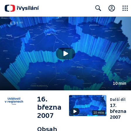
Close
Search
10 min
16.
Další díl
17.
března
března
10 min
2007
2007
Obsah