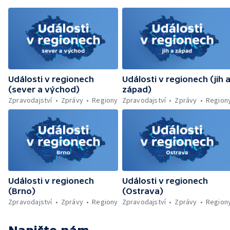
likvidovali hasiči u Dolní Radechové na
Náchodsku — Znovuotevření rozhledny na
Libíně — Obchvat Náchoda je zhruba v
polovině — Požár v kempu na Pardubicku —
Wonkův most po rekonstrukci — Letiště
Václava Havla odbavilo 8 milionů cestujících
— V Plzni přibývá nelegálních graffiti
Události v regionech
Události v regionech (jih 
(sever a východ)
západ)
Zpravodajství
Zprávy
Regiony
Zpravodajství
Zprávy
Region
Události v regionech
Události v regionech
(Brno)
(Ostrava)
Zpravodajství
Zprávy
Regiony
Zpravodajství
Zprávy
Region