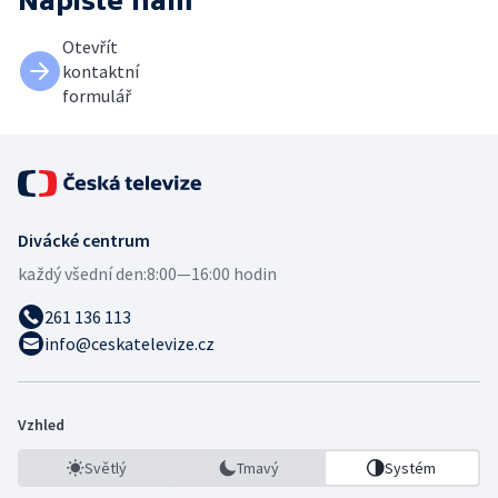
Napište nám
Otevřít
kontaktní
formulář
Divácké centrum
každý všední den:
8:00—16:00 hodin
261 136 113
info@ceskatelevize.cz
Vzhled
Světlý
Tmavý
Systém