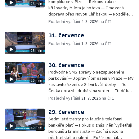
komplikace v Plzni — Rekonstrukce
26 min
Skončily lhůty pro podání volebních listin —
křižovatky Mileta je hotová — Omezená
Tři případy utonutí na jihu Čech — Na řece
doprava přes Novou Chřibskou — Rozdělení
Orlici nelze plout kvůli demolici mostu —
peněz ušetřených za rekultivace — Světový
Poslední vysílání
4. 8. 2026
na ČT1
Čištění Karlova mostu — Porušování pravidel
rekord u Mladé Boleslavi — U Nalžovic na
na dětských táborech — Zakázaný sběr
Příbramsku hořel les — Na Novoborsku
31. července
borůvek na Šumavě — Revitalizovaný rybník
dopadli žháře — Česko se potýký s
bez vody — Ruční výroba mozaiky pro
Poslední vysílání
1. 8. 2026
na ČT1
nedostatkem vody — Ochrana organismu
liberecký bazén
25 min
před vysokými teplotami — Reklamace
zájezdu skončila u obchodní inspekce —
Nelegání hřbitov domácích mazlíčků — Státní
30. července
zastupitelství zrušilo trestní stíhání ženy z
Podvodné SMS zprávy o nezaplaceném
Teplicka, kterou policie dříve obvinila z
parkování — Dopravní omezení v Praze — MV
26 min
týrání koček — Péče o seniory jako brigáda
zastavilo řizení se Slávií kvůli derby — Do
— Po pádu stromů prověří alej odborníci —
Česka dorazila druhá vlna veder — Tři děti
Tradiční neckyáda v Želivi na Pelhřimovsku —
zůstali v rozpáleném autě — Problém s
Poslední vysílání
31. 7. 2026
na ČT1
Festival Hrady CZ poprvé na Hluboké
vedrem řeší i ve školkách — Práce s
mraženými potravinami v horku — Slavnostní
29. července
vyřazení absolventů Univerzity obrany —
Sedmileté tresty pro falešné telefonní
Zájem o obytné vozy roste — Praha má
bankéře platí — Pokus o znásilnění vyšetřují
25 min
novou servisní loď — Vidická samoobslužná
berounští kriminalisté — Začíná sezona
prodejna si na provoz vydělá — U jezera
pěstitelského pálení — Požár poničil