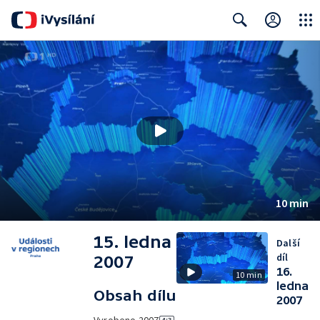
Close
Search
10 min
15. ledna
Další
díl
2007
16.
10 min
ledna
Obsah dílu
2007