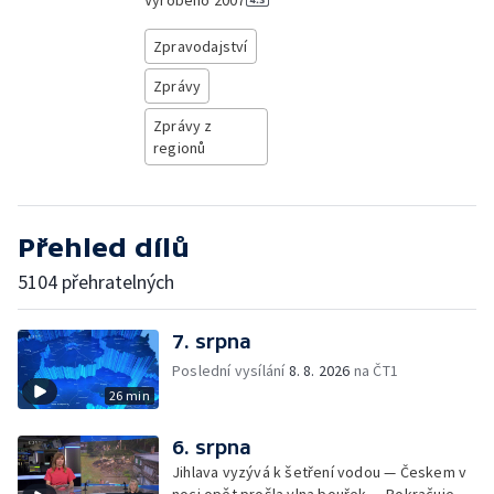
Vyrobeno
2007
Zpravodajství
Zprávy
Zprávy z
regionů
Přehled dílů
5104 přehratelných
7. srpna
Poslední vysílání
8. 8. 2026
na ČT1
26 min
6. srpna
Jihlava vyzývá k šetření vodou — Českem v