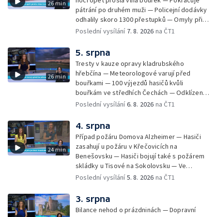
noci opět prošla vlna bouřek — Pokračuje
26 min
pátrání po druhém muži — Policejní dodávky
odhalily skoro 1300 přestupků — Omyly při
nouzovém volání o pomoc — Hradec Králové
Poslední vysílání
7. 8. 2026
na ČT1
se utká s Besiktasem Istambul — Pokus o
rekord v hromadném seskoku parašutistů —
5. srpna
Chovné rybníky na Českolipsku pustoší
Tresty v kauze opravy kladrubského
vydry — Instalace nové sochy v Mariánských
hřebčína — Meteorologové varují před
26 min
Lázních — Sedmiletý trest za dotační
bouřkami — 100 výjezdů hasičů kvůli
podvod s projektem Technologického parku
bouřkám ve středhích Čechách — Odklízení
v Písku — Dětský tábor na Brutal Assault —
škod po bouřkách — Hasiči likvidovali
Poslední vysílání
6. 8. 2026
na ČT1
Turistická trasa Svatojánské proudy zůstává
několik požárů — Časová schránka ukrytá na
stále uzavřená — Projížďky na rybníce Labuť
Václavském náměstí — Necelý kilometr řeky
4. srpna
— Cestování za pozorováním noční oblohy
Otavy u šumavského Annína je téměř bez
Případ požáru Domova Alzheimer — Hasiči
vody — Pátrání po dvou mužích na jezeře
zasahují u požáru v Křečovicích na
24 min
Most — Tábor pro děti odsouzených — Tábor
Benešovsku — Hasiči bojují také s požárem
pomáhá dětem orientovat se na trhu práce
skládky u Tisové na Sokolovsku — Ve
— Začal festival Brutal Assault — Cyklysta
Strážnici na Hodonínsku padl další teplotní
Poslední vysílání
5. 8. 2026
na ČT1
spadl v Karlvoych Varech do řeky —
rekord — Ve Vladislavově ulici v Praze se
Restaurace trápí nedostatek kuchařů — Do
zřítil strop — Požár lesa u šumavských
3. srpna
pastí na hmyz se chytají ptáci
Nezdic — Modernizace úseku dálnice D8 —
Bilance nehod o prázdninách — Dopravní
Ocenění pro řidiče za záchranu ženy —