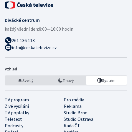
Divácké centrum
každý všední den:
8:00—16:00 hodin
261 136 113
info@ceskatelevize.cz
Vzhled
Světlý
Tmavý
Systém
TV program
Pro média
Živé vysílání
Reklama
TV poplatky
Studio Brno
Teletext
Studio Ostrava
Podcasty
Rada ČT