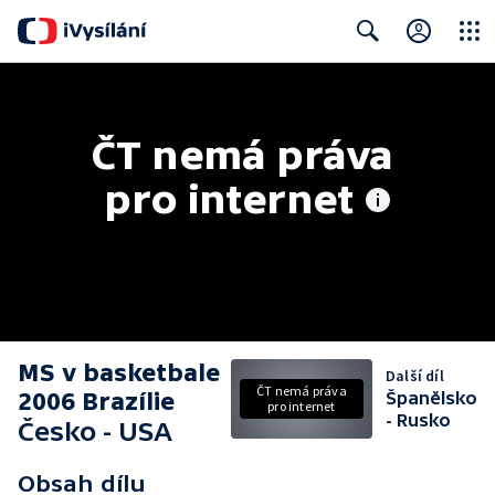
Close
Search
ČT nemá práva 
pro internet
MS v basketbale
Další díl
ČT nemá práva
2006 Brazílie
Španělsko
pro internet
- Rusko
Česko - USA
Obsah dílu