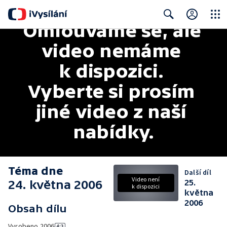
Omlouváme se, ale 
Close
Search
video nemáme 
k dispozici. 
Vyberte si prosím 
jiné video z naší 
nabídky.
Téma dne
Další díl
Video není
24. května 2006
25.
k dispozici
května
2006
Obsah dílu
Vyrobeno
2006