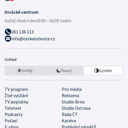
Divácké centrum
každý všední den:
8:00—16:00 hodin
261 136 113
info@ceskatelevize.cz
Vzhled
Světlý
Tmavý
Systém
TV program
Pro média
Živé vysílání
Reklama
TV poplatky
Studio Brno
Teletext
Studio Ostrava
Podcasty
Rada ČT
Počasí
Kariéra
E-shop
Podávání námětů