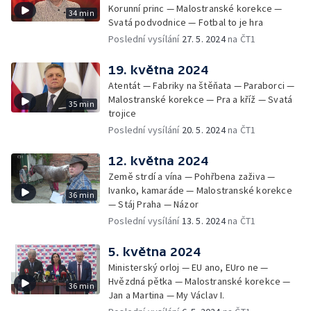
Korunní princ — Malostranské korekce —
34 min
Svatá podvodnice — Fotbal to je hra
Poslední vysílání
27. 5. 2024
na ČT1
19. května 2024
Atentát — Fabriky na štěňata — Paraborci —
Malostranské korekce — Pra a kříž — Svatá
35 min
trojice
Poslední vysílání
20. 5. 2024
na ČT1
12. května 2024
Země strdí a vína — Pohřbena zaživa —
Ivanko, kamaráde — Malostranské korekce
36 min
— Stáj Praha — Názor
Poslední vysílání
13. 5. 2024
na ČT1
5. května 2024
Ministerský orloj — EU ano, EUro ne —
Hvězdná pětka — Malostranské korekce —
36 min
Jan a Martina — My Václav I.