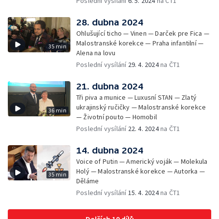
Poslední vysílání
6. 5. 2024
na ČT1
28. dubna 2024
Ohlušující ticho — Vinen — Darček pre Fica —
Malostranské korekce — Praha infantilní —
35 min
Alena na lovu
Poslední vysílání
29. 4. 2024
na ČT1
21. dubna 2024
Tři piva a munice — Luxusní STAN — Zlatý
ukrajinský ručičky — Malostranské korekce
36 min
— Životní pouto — Homobil
Poslední vysílání
22. 4. 2024
na ČT1
14. dubna 2024
Voice of Putin — Americký voják — Molekula
Holý — Malostranské korekce — Autorka —
35 min
Děláme
Poslední vysílání
15. 4. 2024
na ČT1