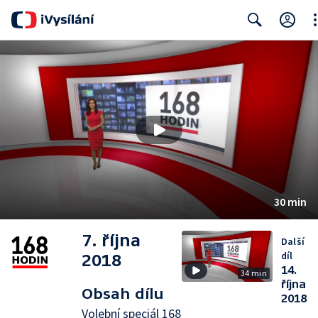
Cl
Search
30 min
7. října
Další
díl
2018
14.
34 min
října
Obsah dílu
2018
Volební speciál 168