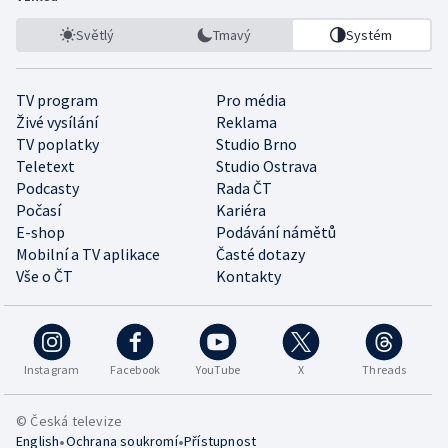
Světlý
Tmavý
Systém
TV program
Pro média
Živé vysílání
Reklama
TV poplatky
Studio Brno
Teletext
Studio Ostrava
Podcasty
Rada ČT
Počasí
Kariéra
E-shop
Podávání námětů
Mobilní a TV aplikace
Časté dotazy
Vše o ČT
Kontakty
Instagram
Facebook
YouTube
X
Threads
© Česká televize
•
•
English
Ochrana soukromí
Přístupnost