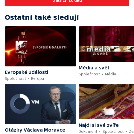
Dalších 10 dílů
Ostatní také sledují
Média a svět
Evropské události
Společnost
Média
Společnost
Evropa
Najdi si své zvíře
Otázky Václava Moravce
Dokument
Společnost
Zv