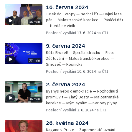
16. června 2024
Turek do Evropy — Nechci žít — Hajný lesa
pán — Malostranské korekce — Páníčci 65+
36 min
— Hledá se viník
Poslední vysílání
17. 6. 2024
na ČT1
9. června 2024
Kóta Brusel! — Spirála strachu — Fico:
Zúčtování — Malostranské korekce —
37 min
Srnoseč — Rosnička
Poslední vysílání
10. 6. 2024
na ČT1
2. června 2024
Byznys nebo demokracie — Rozhodnutí
promluvit — Zlatý Dosty — Malostranské
36 min
korekce — Mým synům — Karlovy plyny
Poslední vysílání
3. 6. 2024
na ČT1
26. května 2024
Nagano v Praze — Zapomenuté uznání —