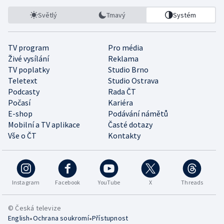
Světlý
Tmavý
Systém
TV program
Pro média
Živé vysílání
Reklama
TV poplatky
Studio Brno
Teletext
Studio Ostrava
Podcasty
Rada ČT
Počasí
Kariéra
E-shop
Podávání námětů
Mobilní a TV aplikace
Časté dotazy
Vše o ČT
Kontakty
Instagram
Facebook
YouTube
X
Threads
© Česká televize
•
•
English
Ochrana soukromí
Přístupnost