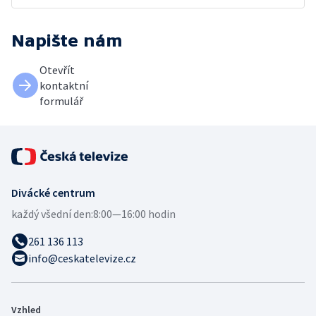
Napište nám
Otevřít
kontaktní
formulář
Divácké centrum
každý všední den:
8:00—16:00 hodin
261 136 113
info@ceskatelevize.cz
Vzhled