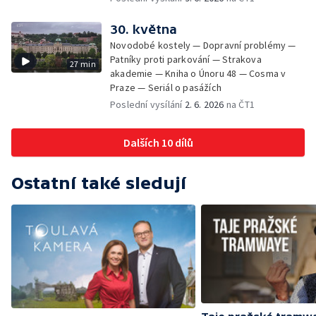
Staroměstské pasáže
30. května
Novodobé kostely — Dopravní problémy —
Patníky proti parkování — Strakova
27 min
akademie — Kniha o Únoru 48 — Cosma v
Praze — Seriál o pasážích
Poslední vysílání
2. 6. 2026
na ČT1
Dalších 10 dílů
Ostatní také sledují