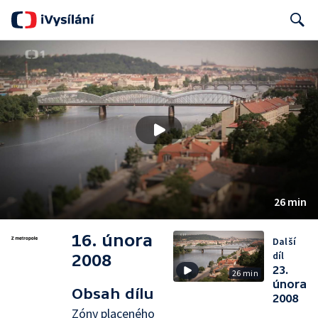
Search
26 min
16. února
Další
díl
2008
23.
26 min
února
Obsah dílu
2008
Zóny placeného