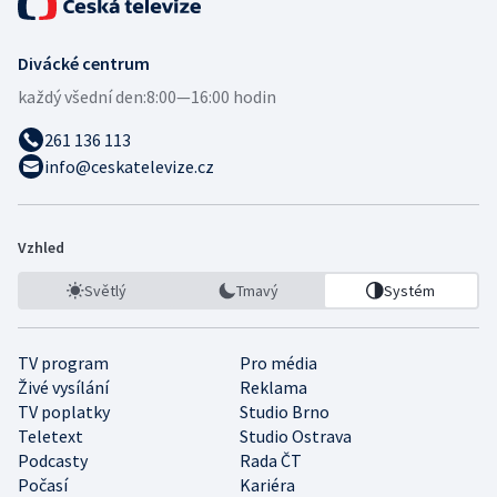
Divácké centrum
každý všední den:
8:00—16:00 hodin
261 136 113
info@ceskatelevize.cz
Vzhled
Světlý
Tmavý
Systém
TV program
Pro média
Živé vysílání
Reklama
TV poplatky
Studio Brno
Teletext
Studio Ostrava
Podcasty
Rada ČT
Počasí
Kariéra