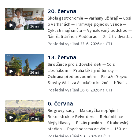
Jižního Města — Satalice
20. června
Škola gastronomie — Varhany už hrají — Cosi
o varhanách — Tramvaje pojedou všude —
26 min
Cyklisti mají smůlu — Vymalovaný podchod —
Náměstí Jiřího z Poděbrad — Zničit v divadle
Komedie — Den otevřených dveří — Letní
Poslední vysílání
23. 6. 2026
na ČT1
seriál
13. června
Sirotčince pro židovské děti — Co s
Libeňákem — Praha láká jiné turisty —
26 min
Ochrana před povodněmi — Pasáže Dejvic —
Stavby Václava Aulického knižně — Hříšní
lidé v Divadle ABC — Kunratice
Poslední vysílání
16. 6. 2026
na ČT1
6. června
Riegrovy sady — Masaryčka nepřijímá —
Rekonstrukce Belvederu — Rehabilitace
27 min
Mejly Hlavsy — Bílkův pavilón — Strahovský
stadion — Psychodrama ve Viole — 150 let
od smrti Františka Palackého —
Poslední vysílání
9. 6. 2026
na ČT1