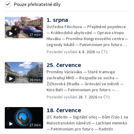
Pouze přehratelné díly
1. srpna
Ústředna Fibichova — Přeplněné popelnice
— Krátkodobá ubytování — Oprava stropu
27 min
Hlaváku — Proměna Kongresového centra —
Legendy lokálů — Patrimonium pro futuro —
Kolovraty
Poslední vysílání
4. 8. 2026
na ČT1
25. července
Proměny Václaváku — Staré tramvaje
zachraňují MHD — Rozpadla se socha —
26 min
Žižkovská žihadla — Grilování ve městě —
Kino Balt — Patrimonium pro futuro —
Třebonice
Poslední vysílání
28. 7. 2026
na ČT1
18. července
LTC Radotín — Digitální orloj — Dům číslo 1 na
Malostranském náměstí — Lachtaní miminko
27 min
— Patrimonium pro futuro — Radotín