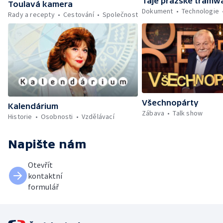
Taje pražské tramw
Toulavá kamera
Dokument
Technologie
Rady a recepty
Cestování
Společnost
Všechnopárty
Kalendárium
Zábava
Talk show
Historie
Osobnosti
Vzdělávací
Napište nám
Otevřít
kontaktní
formulář