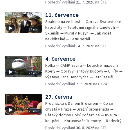
Poslední vysílání
21. 7. 2026
na ČT1
11. července
Sbaleno na věčnost — Oprava Svatovítské
katedrály — Telefonní signál v tunelech —
27 min
Skleňák — Mural v Ruzyni — Jak vidět
neviditelné — Letní seriál
Poslední vysílání
14. 7. 2026
na ČT1
4. července
Holka — CAMP zavírá — Letecké muzeum
Kbely — Opravy Fantovy budovy — U Fífy —
27 min
Výstava Jana Hendrycha — Letní seriál
Poslední vysílání
7. 7. 2026
na ČT24
27. června
Procházka s Danem Brownem — Co se
chystá v Praze — Drážní promenáda —
26 min
Dětský domov Dolní Počernice — Kvalita
koupání — Korunovační klenoty — Radecký
zpátky na Malostranské náměstí — 50 let
Poslední vysílání
30. 6. 2026
na ČT1