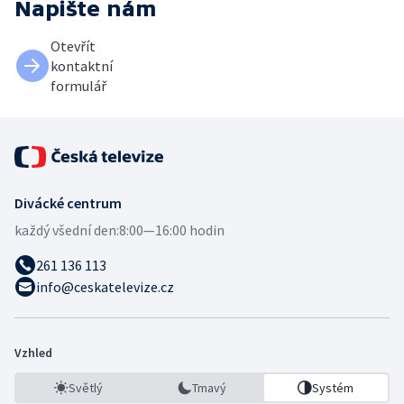
Napište nám
Otevřít
kontaktní
formulář
Divácké centrum
každý všední den:
8:00—16:00 hodin
261 136 113
info@ceskatelevize.cz
Vzhled
Světlý
Tmavý
Systém