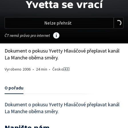
Yvetta se vrací
Nelze přehrát
ČT nemá práva pro internet
Dokument o pokusu Yvetty Hlaváčové přeplavat kanál
La Manche oběma směry.
Vyrobeno
2006
•
24 min
•
Česko
O pořadu
Dokument o pokusu Yvetty Hlaváčové přeplavat kanál
La Manche oběma směry.
Napište nám