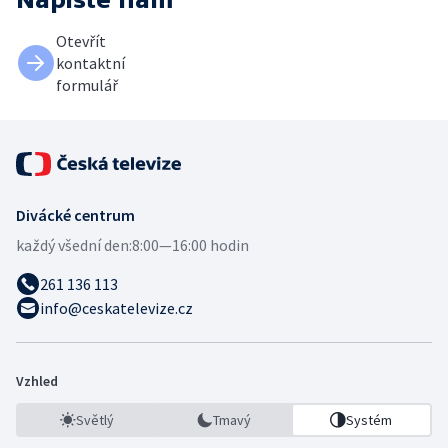
Otevřít
kontaktní
formulář
Divácké centrum
každý všední den:
8:00—16:00 hodin
261 136 113
info@ceskatelevize.cz
Vzhled
Světlý
Tmavý
Systém