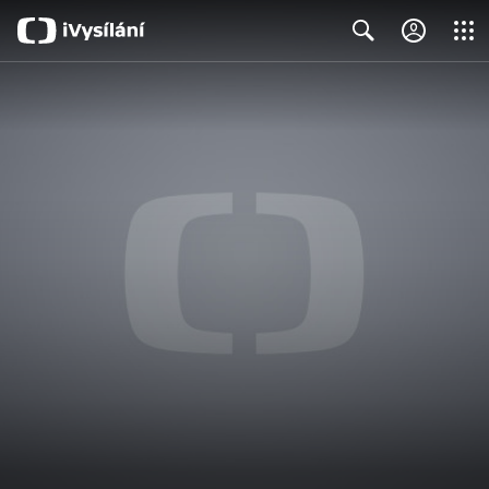
Close
Search