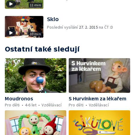
11 min
Sklo
Poslední vysílání
27. 2. 2015
na ČT :D
10 min
Ostatní také sledují
Moudronos
S Hurvínkem za lékařem
Pro děti
4-6 let
Vzdělávací
Pro děti
Vzdělávací