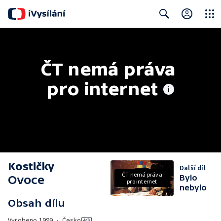
Close
Search
ČT nemá práva 
pro internet
Kostičky
Další díl
ČT nemá práva
Ovoce
Bylo
pro internet
nebylo
Obsah dílu
Vyrobeno
1999
•
Česko