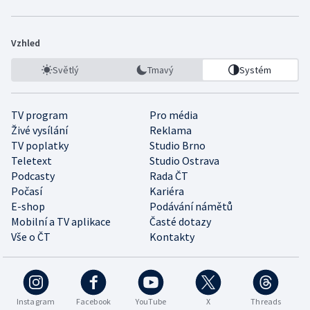
Vzhled
Světlý
Tmavý
Systém
TV program
Pro média
Živé vysílání
Reklama
TV poplatky
Studio Brno
Teletext
Studio Ostrava
Podcasty
Rada ČT
Počasí
Kariéra
E-shop
Podávání námětů
Mobilní a TV aplikace
Časté dotazy
Vše o ČT
Kontakty
Instagram
Facebook
YouTube
X
Threads