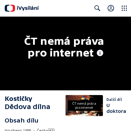
Close
Search
ČT nemá práva 
pro internet
Kostičky
Další díl
ČT nemá práva
Dědova dílna
U
pro internet
doktora
Obsah dílu
Vyrobeno
1995
•
Česko