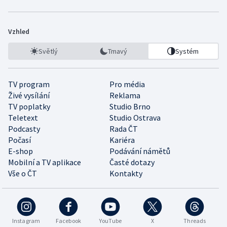
Vzhled
Světlý
Tmavý
Systém
TV program
Pro média
Živé vysílání
Reklama
TV poplatky
Studio Brno
Teletext
Studio Ostrava
Podcasty
Rada ČT
Počasí
Kariéra
E-shop
Podávání námětů
Mobilní a TV aplikace
Časté dotazy
Vše o ČT
Kontakty
Instagram
Facebook
YouTube
X
Threads