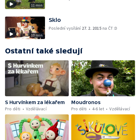
11 min
Sklo
Poslední vysílání
27. 2. 2015
na ČT :D
10 min
Ostatní také sledují
S Hurvínkem za lékařem
Moudronos
Pro děti
Vzdělávací
Pro děti
4-6 let
Vzdělávací