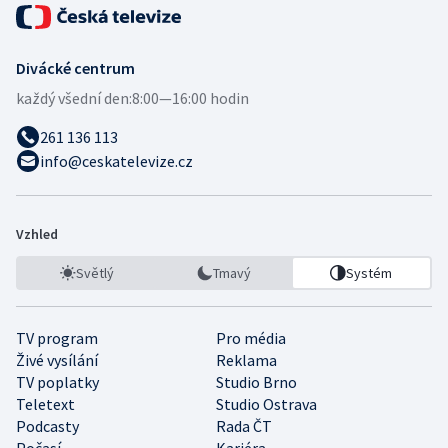
Divácké centrum
každý všední den:
8:00—16:00 hodin
261 136 113
info@ceskatelevize.cz
Vzhled
Světlý
Tmavý
Systém
TV program
Pro média
Živé vysílání
Reklama
TV poplatky
Studio Brno
Teletext
Studio Ostrava
Podcasty
Rada ČT