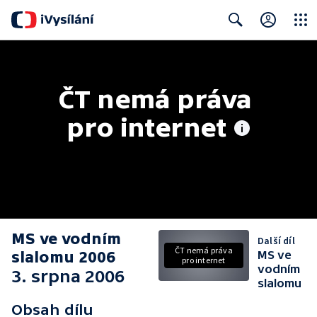
Close
Search
ČT nemá práva 
pro internet
MS ve vodním
Další díl
ČT nemá práva
slalomu 2006
MS ve
pro internet
vodním
3. srpna 2006
slalomu
Obsah dílu