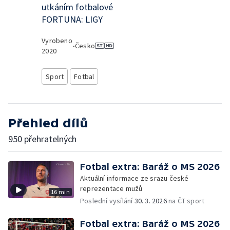
utkáním fotbalové
FORTUNA: LIGY
Vyrobeno
•
Česko
2020
Sport
Fotbal
Přehled dílů
950 přehratelných
Fotbal extra: Baráž o MS 2026
Aktuální informace ze srazu české
reprezentace mužů
16 min
Poslední vysílání
30. 3. 2026
na ČT sport
Fotbal extra: Baráž o MS 2026