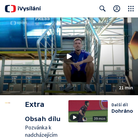
Close
Search
21 min
Extra
Další díl
Dohráno
Obsah dílu
39 min
Pozvánka k
nadcházejícím