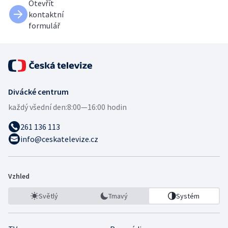
Otevřít
kontaktní
formulář
Divácké centrum
každý všední den:
8:00—16:00 hodin
261 136 113
info@ceskatelevize.cz
Vzhled
Světlý
Tmavý
Systém