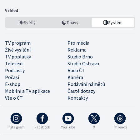
Vzhled
Světlý
Tmavý
Systém
TV program
Pro média
Živé vysílání
Reklama
TV poplatky
Studio Brno
Teletext
Studio Ostrava
Podcasty
Rada ČT
Počasí
Kariéra
E-shop
Podávání námětů
Mobilní a TV aplikace
Časté dotazy
Vše o ČT
Kontakty
Instagram
Facebook
YouTube
X
Threads