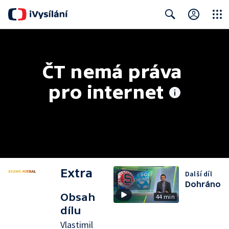
Close
Search
ČT nemá práva 
pro internet
Extra
Další díl
Dohráno
Obsah
44 min
dílu
Vlastimil