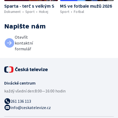
Sparta - terč s velkým S
MS ve fotbale mužů 2026
Dokument
Sport
Hokej
Sport
Fotbal
Napište nám
Otevřít
kontaktní
formulář
Divácké centrum
každý všední den:
8:00—16:00 hodin
261 136 113
info@ceskatelevize.cz