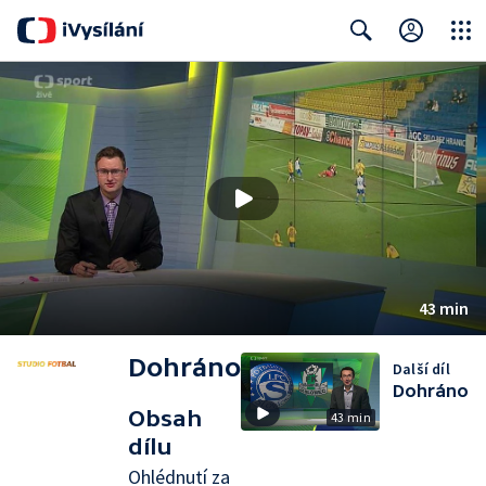
Close
Search
43 min
Dohráno
Další díl
Dohráno
Obsah
43 min
dílu
Ohlédnutí za