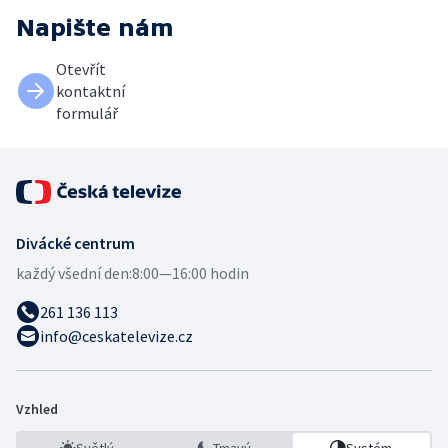
Napište nám
Otevřít
kontaktní
formulář
Divácké centrum
každý všední den:
8:00—16:00 hodin
261 136 113
info@ceskatelevize.cz
Vzhled
Světlý
Tmavý
Systém