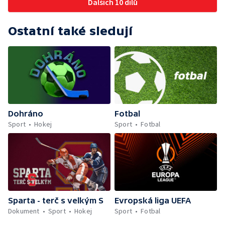
Dalších 10 dílů
Ostatní také sledují
Dohráno
Fotbal
Sport
Hokej
Sport
Fotbal
Sparta - terč s velkým S
Evropská liga UEFA
Dokument
Sport
Hokej
Sport
Fotbal