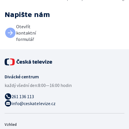
Napište nám
Otevřít
kontaktní
formulář
Divácké centrum
každý všední den:
8:00—16:00 hodin
261 136 113
info@ceskatelevize.cz
Vzhled