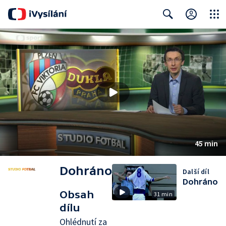
Close
Search
45 min
Dohráno
Další díl
Dohráno
Obsah
31 min
dílu
Ohlédnutí za