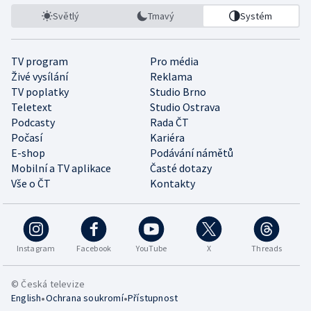
Světlý
Tmavý
Systém
TV program
Pro média
Živé vysílání
Reklama
TV poplatky
Studio Brno
Teletext
Studio Ostrava
Podcasty
Rada ČT
Počasí
Kariéra
E-shop
Podávání námětů
Mobilní a TV aplikace
Časté dotazy
Vše o ČT
Kontakty
Instagram
Facebook
YouTube
X
Threads
© Česká televize
•
•
English
Ochrana soukromí
Přístupnost