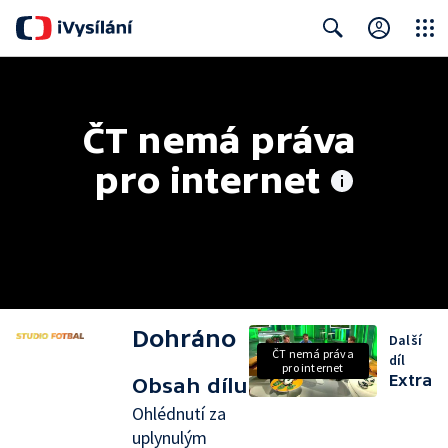
Close
Search
ČT nemá práva 
pro internet
Dohráno
Další
ČT nemá práva
díl
pro internet
Extra
Obsah dílu
Ohlédnutí za
uplynulým