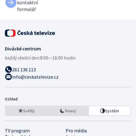
kontaktní
formulář
Divácké centrum
každý všední den:
8:00—16:00 hodin
261 136 113
info@ceskatelevize.cz
Vzhled
Světlý
Tmavý
Systém
TV program
Pro média