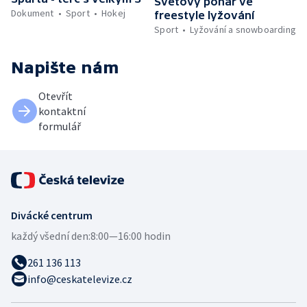
Světový pohár ve
Dokument
Sport
Hokej
freestyle lyžování
Sport
Lyžování a snowboarding
Napište nám
Otevřít
kontaktní
formulář
Divácké centrum
každý všední den:
8:00—16:00 hodin
261 136 113
info@ceskatelevize.cz