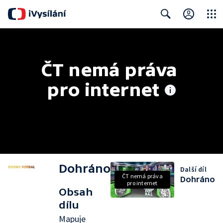
Close
Search
ČT nemá práva 
pro internet
Dohráno
Další díl
ČT nemá práva
Dohráno
pro internet
Obsah
dílu
Mapuje