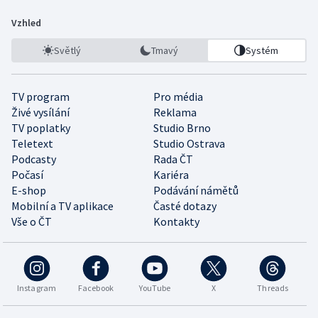
Vzhled
Světlý
Tmavý
Systém
TV program
Pro média
Živé vysílání
Reklama
TV poplatky
Studio Brno
Teletext
Studio Ostrava
Podcasty
Rada ČT
Počasí
Kariéra
E-shop
Podávání námětů
Mobilní a TV aplikace
Časté dotazy
Vše o ČT
Kontakty
Instagram
Facebook
YouTube
X
Threads