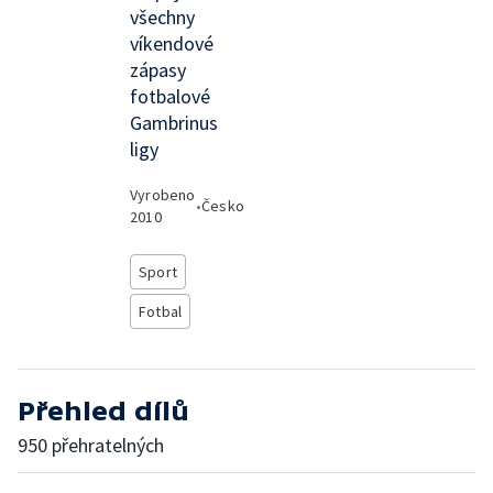
všechny
víkendové
zápasy
fotbalové
Gambrinus
ligy
Vyrobeno
•
Česko
2010
Sport
Fotbal
Přehled dílů
950 přehratelných