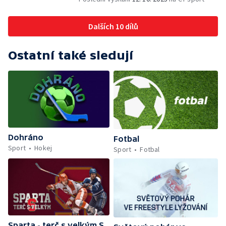
Dalších 10 dílů
Ostatní také sledují
Dohráno
Fotbal
Sport
Hokej
Sport
Fotbal
Sparta - terč s velkým S