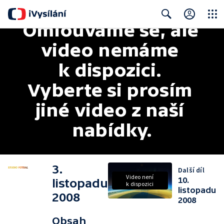
Omlouváme se, ale 
Close
Search
video nemáme 
k dispozici. 
Vyberte si prosím 
jiné video z naší 
nabídky.
3.
Další díl
Video není
10.
listopadu
k dispozici
listopadu
2008
2008
Obsah