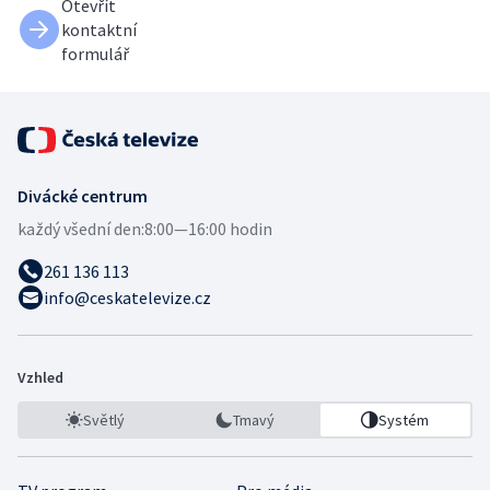
Otevřít
kontaktní
formulář
Divácké centrum
každý všední den:
8:00—16:00 hodin
261 136 113
info@ceskatelevize.cz
Vzhled
Světlý
Tmavý
Systém