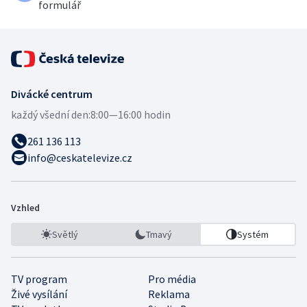
formulář
Divácké centrum
každý všední den:
8:00—16:00 hodin
261 136 113
info@ceskatelevize.cz
Vzhled
Světlý
Tmavý
Systém
TV program
Pro média
Živé vysílání
Reklama