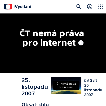
Close
Search
ČT nemá práva 
pro internet
25.
Další díl
ČT nemá práva
26.
listopadu
pro internet
listopadu
2007
2007
Obsah dílu