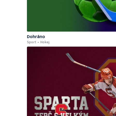
Dohráno
Sport
Hokej