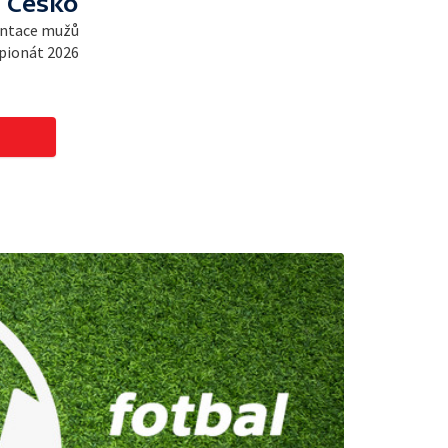
- Česko
entace mužů
pionát 2026