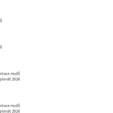
žů
žů
entace mužů
pionát 2026
entace mužů
pionát 2026