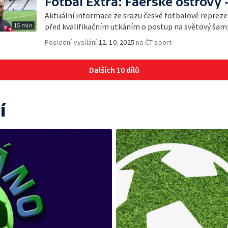
Fotbal Extra: Faerské ostrovy 
Aktuální informace ze srazu české fotbalové reprez
15 min
před kvalifikačním utkáním o postup na světový šam
Poslední vysílání
12. 10. 2025
na ČT sport
Dalších 10 dílů
í