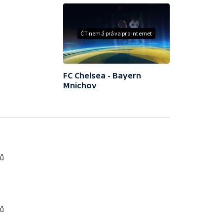
ČT nemá práva pro internet
FC Chelsea - Bayern
Mnichov
žů
žů