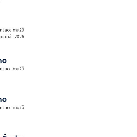
entace mužů
pionát 2026
no
entace mužů
no
entace mužů