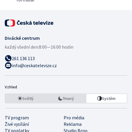
Divácké centrum
každý všední den:
8:00—16:00 hodin
261 136 113
info@ceskatelevize.cz
Vzhled
Světlý
Tmavý
Systém
TV program
Pro média
Živé vysílání
Reklama
TV poplatky
Studio Brno