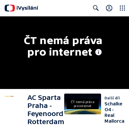
Close
Search
ČT nemá práva 
pro internet
AC Sparta
Další díl
ČT nemá práva
Schalke
Praha -
pro internet
O4 -
Feyenoord
Real
Rotterdam
Mallorca