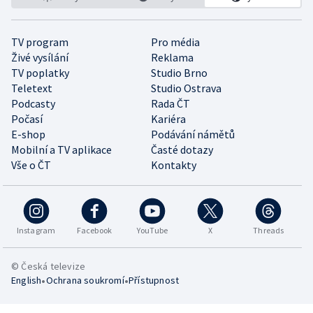
TV program
Pro média
Živé vysílání
Reklama
TV poplatky
Studio Brno
Teletext
Studio Ostrava
Podcasty
Rada ČT
Počasí
Kariéra
E-shop
Podávání námětů
Mobilní a TV aplikace
Časté dotazy
Vše o ČT
Kontakty
Instagram
Facebook
YouTube
X
Threads
© Česká televize
•
•
English
Ochrana soukromí
Přístupnost