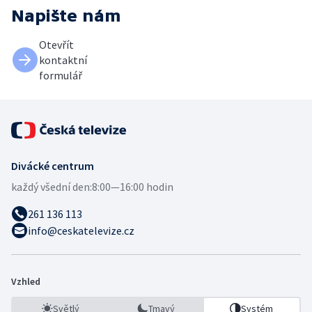
Napište nám
Otevřít
kontaktní
formulář
Divácké centrum
každý všední den:
8:00—16:00 hodin
261 136 113
info@ceskatelevize.cz
Vzhled
Světlý
Tmavý
Systém