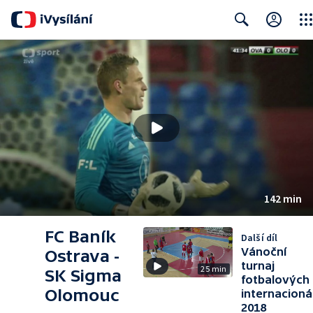
Clos
Search
142 min
FC Baník
Další díl
Vánoční
Ostrava -
turnaj
25 min
SK Sigma
fotbalových
Olomouc
internacioná
2018