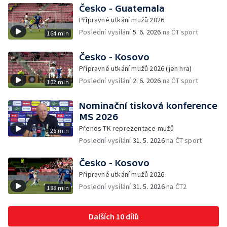
Česko - Guatemala
Přípravné utkání mužů 2026
Poslední vysílání
5. 6. 2026
na ČT sport
164 min
Česko - Kosovo
Přípravné utkání mužů 2026 (jen hra)
Poslední vysílání
2. 6. 2026
na ČT sport
102 min
Nominační tisková konference
MS 2026
Přenos TK reprezentace mužů
26 min
Poslední vysílání
31. 5. 2026
na ČT sport
Česko - Kosovo
Přípravné utkání mužů 2026
Poslední vysílání
31. 5. 2026
na ČT2
188 min
Dalších 10 dílů