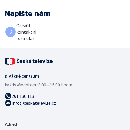
Napište nám
Otevřít
kontaktní
formulář
Divácké centrum
každý všední den:
8:00—16:00 hodin
261 136 113
info@ceskatelevize.cz
Vzhled