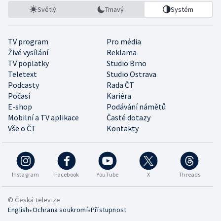
Světlý
Tmavý
Systém
TV program
Pro média
Živé vysílání
Reklama
TV poplatky
Studio Brno
Teletext
Studio Ostrava
Podcasty
Rada ČT
Počasí
Kariéra
E-shop
Podávání námětů
Mobilní a TV aplikace
Časté dotazy
Vše o ČT
Kontakty
Instagram
Facebook
YouTube
X
Threads
© Česká televize
•
•
English
Ochrana soukromí
Přístupnost