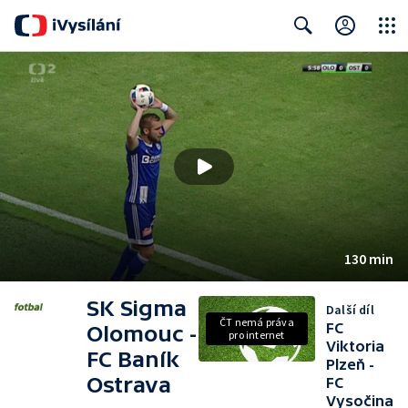
Close
Search
130 min
SK Sigma
Další díl
ČT nemá práva
FC
Olomouc -
pro internet
Viktoria
FC Baník
Plzeň -
Ostrava
FC
Vysočina