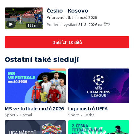
Česko - Kosovo
Přípravné utkání mužů 2026
Poslední vysílání
31. 5. 2026
na ČT2
188 min
Dalších 10 dílů
Ostatní také sledují
MS ve fotbale mužů 2026
Liga mistrů UEFA
Sport
Fotbal
Sport
Fotbal