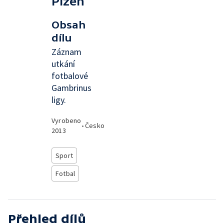
Plzeň
Obsah
dílu
Záznam
utkání
fotbalové
Gambrinus
ligy.
Vyrobeno
•
Česko
2013
Sport
Fotbal
Přehled dílů