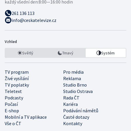
každý všední den:
8:00—16:00 hodin
261 136 113
info@ceskatelevize.cz
Vzhled
Světlý
Tmavý
Systém
TV program
Pro média
Živé vysílání
Reklama
TV poplatky
Studio Brno
Teletext
Studio Ostrava
Podcasty
Rada ČT
Počasí
Kariéra
E-shop
Podávání námětů
Mobilní a TV aplikace
Časté dotazy
Vše o ČT
Kontakty