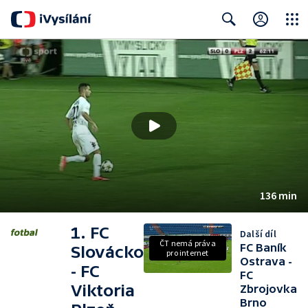
Close
Search
136 min
1. FC
Další díl
ČT nemá práva
FC Baník
Slovácko
pro internet
Ostrava -
- FC
FC
Viktoria
Zbrojovka
Brno