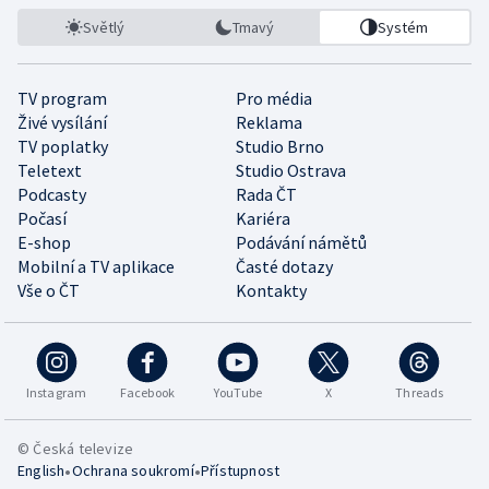
Světlý
Tmavý
Systém
TV program
Pro média
Živé vysílání
Reklama
TV poplatky
Studio Brno
Teletext
Studio Ostrava
Podcasty
Rada ČT
Počasí
Kariéra
E-shop
Podávání námětů
Mobilní a TV aplikace
Časté dotazy
Vše o ČT
Kontakty
Instagram
Facebook
YouTube
X
Threads
© Česká televize
•
•
English
Ochrana soukromí
Přístupnost