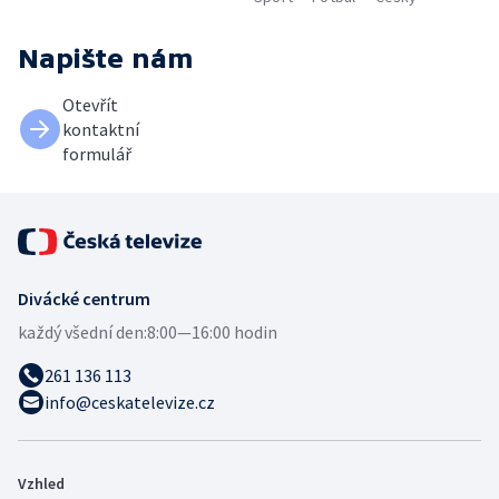
Napište nám
Otevřít
kontaktní
formulář
Divácké centrum
každý všední den:
8:00—16:00 hodin
261 136 113
info@ceskatelevize.cz
Vzhled