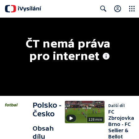
Close
Search
ČT nemá práva 
pro internet
Polsko -
Další díl
FC
Česko
Zbrojovka
128 min
Brno - FC
Obsah
Sellier &
dílu
Bellot