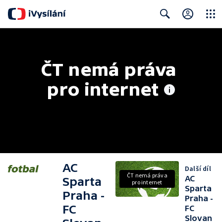
Close
Search
ČT nemá práva 
pro internet
AC
Další díl
ČT nemá práva
AC
Sparta
pro internet
Sparta
Praha -
Praha -
FC
FC
Slovan