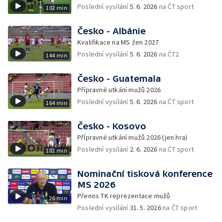
Poslední vysílání
5. 6. 2026
na ČT sport
102 min
Česko - Albánie
Kvalifikace na MS žen 2027
Poslední vysílání
5. 6. 2026
na ČT2
144 min
Česko - Guatemala
Přípravné utkání mužů 2026
Poslední vysílání
5. 6. 2026
na ČT sport
164 min
Česko - Kosovo
Přípravné utkání mužů 2026 (jen hra)
Poslední vysílání
2. 6. 2026
na ČT sport
102 min
Nominační tisková konference
MS 2026
Přenos TK reprezentace mužů
26 min
Poslední vysílání
31. 5. 2026
na ČT sport