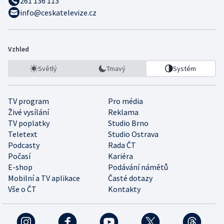
261 136 113
info@ceskatelevize.cz
Vzhled
Světlý
Tmavý
Systém
TV program
Pro média
Živé vysílání
Reklama
TV poplatky
Studio Brno
Teletext
Studio Ostrava
Podcasty
Rada ČT
Počasí
Kariéra
E-shop
Podávání námětů
Mobilní a TV aplikace
Časté dotazy
Vše o ČT
Kontakty