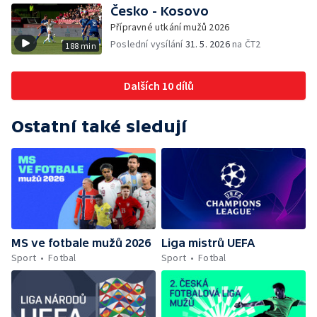
Česko - Kosovo
Přípravné utkání mužů 2026
Poslední vysílání
31. 5. 2026
na ČT2
188 min
Dalších 10 dílů
Ostatní také sledují
MS ve fotbale mužů 2026
Liga mistrů UEFA
Sport
Fotbal
Sport
Fotbal