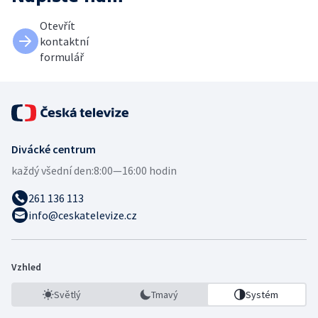
Otevřít
kontaktní
formulář
Divácké centrum
každý všední den:
8:00—16:00 hodin
261 136 113
info@ceskatelevize.cz
Vzhled
Světlý
Tmavý
Systém