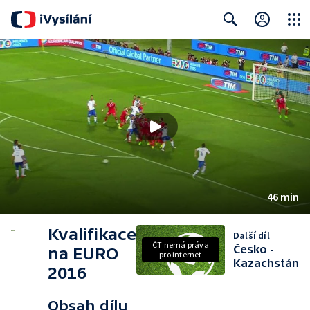
Close
Search
46 min
Kvalifikace
Další díl
ČT nemá práva
Česko -
na EURO
pro internet
Kazachstán
2016
Obsah dílu