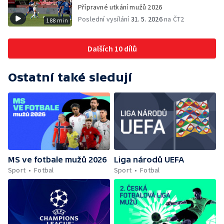
Přípravné utkání mužů 2026
Poslední vysílání
31. 5. 2026
na ČT2
188 min
Dalších 10 dílů
Ostatní také sledují
MS ve fotbale mužů 2026
Liga národů UEFA
Sport
Fotbal
Sport
Fotbal