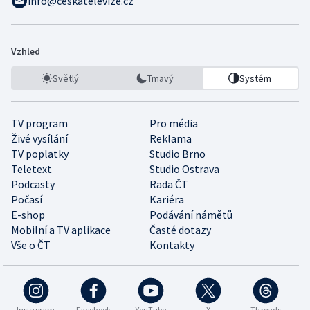
info@ceskatelevize.cz
Vzhled
Světlý
Tmavý
Systém
TV program
Pro média
Živé vysílání
Reklama
TV poplatky
Studio Brno
Teletext
Studio Ostrava
Podcasty
Rada ČT
Počasí
Kariéra
E-shop
Podávání námětů
Mobilní a TV aplikace
Časté dotazy
Vše o ČT
Kontakty
Instagram
Facebook
YouTube
X
Threads