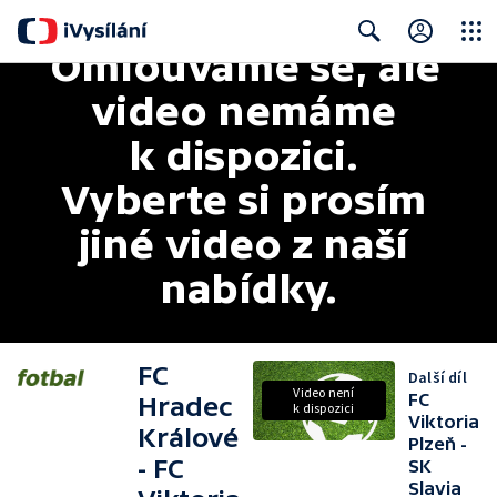
Omlouváme se, ale 
Close
Search
video nemáme 
k dispozici. 
Vyberte si prosím 
jiné video z naší 
nabídky.
FC
Další díl
Video není
FC
Hradec
k dispozici
Viktoria
Králové
Plzeň -
- FC
SK
Slavia