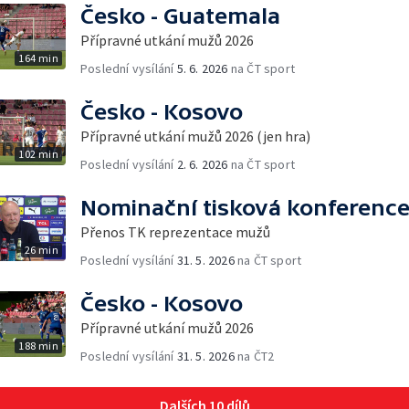
Česko - Guatemala
Přípravné utkání mužů 2026
164 min
Poslední vysílání
5. 6. 2026
na ČT sport
Česko - Kosovo
Přípravné utkání mužů 2026 (jen hra)
102 min
Poslední vysílání
2. 6. 2026
na ČT sport
Nominační tisková konferenc
Přenos TK reprezentace mužů
26 min
Poslední vysílání
31. 5. 2026
na ČT sport
Česko - Kosovo
Přípravné utkání mužů 2026
188 min
Poslední vysílání
31. 5. 2026
na ČT2
Dalších 10 dílů