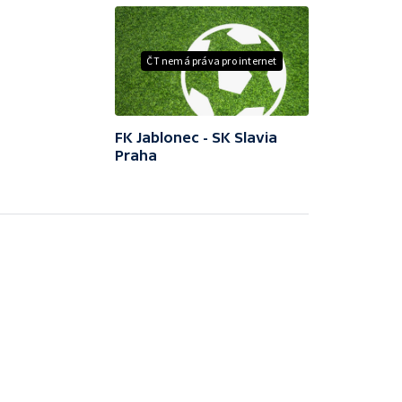
ČT nemá práva pro internet
FK Jablonec - SK Slavia
Praha