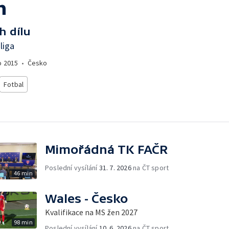
n
h dílu
liga
o
2015
•
Česko
Fotbal
Mimořádná TK FAČR
Poslední vysílání
31. 7. 2026
na ČT sport
46 min
Wales - Česko
Kvalifikace na MS žen 2027
98 min
Poslední vysílání
10. 6. 2026
na ČT sport