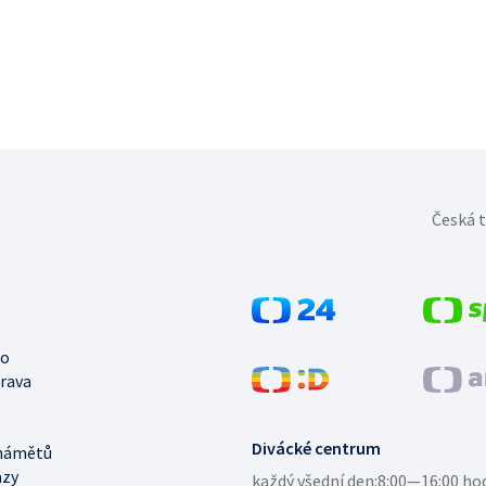
Česká t
no
trava
Divácké centrum
námětů
azy
každý všední den:
8:00—16:00 ho