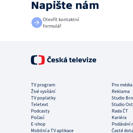
Napište nám
Otevřít kontaktní
formulář
TV program
Pro média
Živé vysílání
Reklama
TV poplatky
Studio Br
Teletext
Studio Os
Podcasty
Rada ČT
Počasí
Kariéra
E-shop
Podávání 
Mobilní a TV aplikace
Časté dot