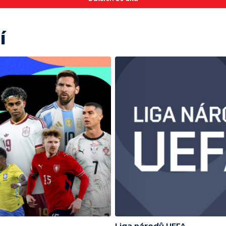
í
Liga národů UEFA