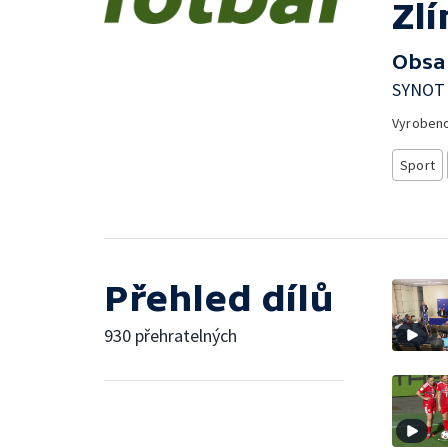
Zlí
Obsa
SYNOT 
Vyroben
Sport
Přehled dílů
930 přehratelných