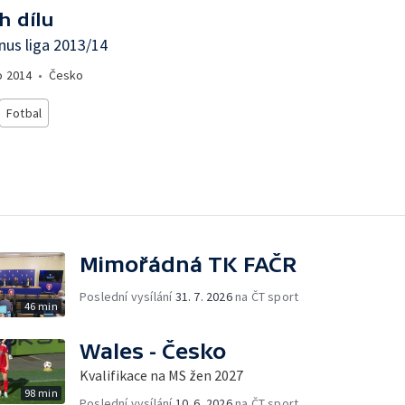
h dílu
us liga 2013/14
o
2014
•
Česko
Fotbal
Mimořádná TK FAČR
Poslední vysílání
31. 7. 2026
na ČT sport
46 min
Wales - Česko
Kvalifikace na MS žen 2027
98 min
Poslední vysílání
10. 6. 2026
na ČT sport