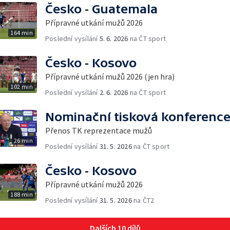
Česko - Guatemala
Přípravné utkání mužů 2026
164 min
Poslední vysílání
5. 6. 2026
na ČT sport
Česko - Kosovo
Přípravné utkání mužů 2026 (jen hra)
102 min
Poslední vysílání
2. 6. 2026
na ČT sport
Nominační tisková konferenc
Přenos TK reprezentace mužů
26 min
Poslední vysílání
31. 5. 2026
na ČT sport
Česko - Kosovo
Přípravné utkání mužů 2026
188 min
Poslední vysílání
31. 5. 2026
na ČT2
Dalších 10 dílů