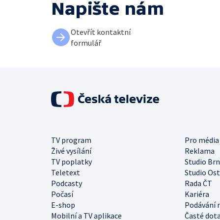
Napište nám
Otevřít kontaktní
formulář
TV program
Pro média
Živé vysílání
Reklama
TV poplatky
Studio Br
Teletext
Studio Os
Podcasty
Rada ČT
Počasí
Kariéra
E-shop
Podávání 
Mobilní a TV aplikace
Časté dot