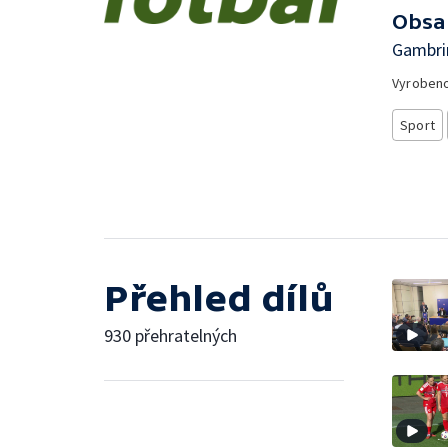
Obsa
Gambrin
Vyroben
Sport
Přehled dílů
930 přehratelných