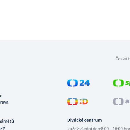
Česká t
no
trava
Divácké centrum
námětů
azy
každý všední den:
8:00—16:00 ho