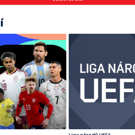
í
Liga národů UEFA