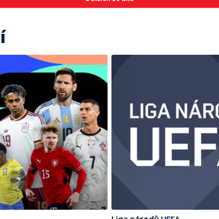
í
Liga národů UEFA