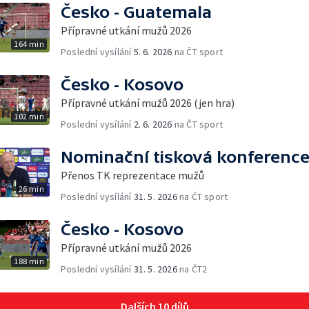
Česko - Guatemala
Přípravné utkání mužů 2026
164 min
Poslední vysílání
5. 6. 2026
na ČT sport
Česko - Kosovo
Přípravné utkání mužů 2026 (jen hra)
102 min
Poslední vysílání
2. 6. 2026
na ČT sport
Nominační tisková konferenc
Přenos TK reprezentace mužů
26 min
Poslední vysílání
31. 5. 2026
na ČT sport
Česko - Kosovo
Přípravné utkání mužů 2026
188 min
Poslední vysílání
31. 5. 2026
na ČT2
Dalších 10 dílů