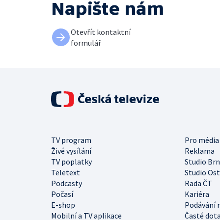
Napište nám
Otevřít kontaktní
formulář
TV program
Pro média
Živé vysílání
Reklama
TV poplatky
Studio Br
Teletext
Studio Os
Podcasty
Rada ČT
Počasí
Kariéra
E-shop
Podávání 
Mobilní a TV aplikace
Časté dot