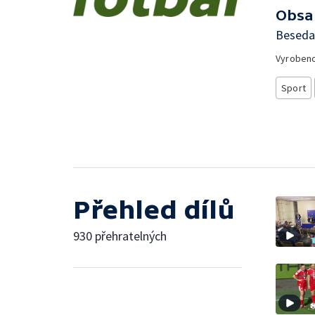
Obsa
Beseda
Vyroben
Sport
Přehled dílů
930 přehratelných