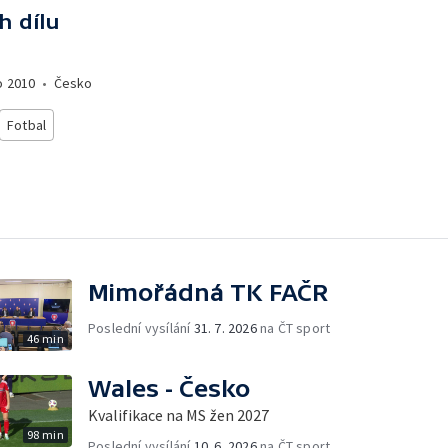
h dílu
o
2010
•
Česko
Fotbal
Mimořádná TK FAČR
Poslední vysílání
31. 7. 2026
na ČT sport
46 min
Wales - Česko
Kvalifikace na MS žen 2027
98 min
Poslední vysílání
10. 6. 2026
na ČT sport