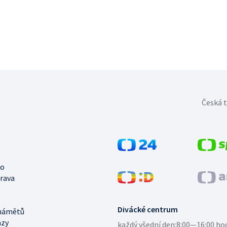
Česká t
no
trava
Divácké centrum
námětů
azy
každý všední den:
8:00—16:00 ho