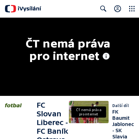
Close
Search
ČT nemá práva 
pro internet
FC
Další díl
ČT nemá práva
FK
Slovan
pro internet
Baumit
Liberec -
Jablonec
FC Baník
- SK
Slavia