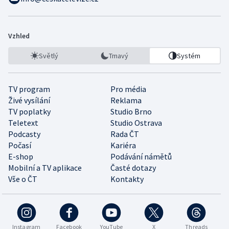
Vzhled
Světlý
Tmavý
Systém
TV program
Pro média
Živé vysílání
Reklama
TV poplatky
Studio Brno
Teletext
Studio Ostrava
Podcasty
Rada ČT
Počasí
Kariéra
E-shop
Podávání námětů
Mobilní a TV aplikace
Časté dotazy
Vše o ČT
Kontakty
Instagram
Facebook
YouTube
X
Threads