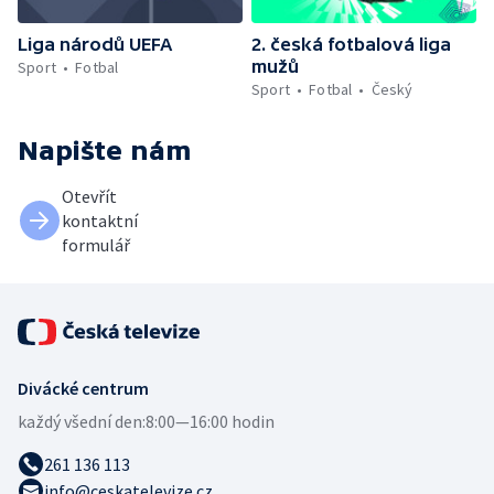
Liga národů UEFA
2. česká fotbalová liga
mužů
Sport
Fotbal
Sport
Fotbal
Český
Napište nám
Otevřít
kontaktní
formulář
Divácké centrum
každý všední den:
8:00—16:00 hodin
261 136 113
info@ceskatelevize.cz