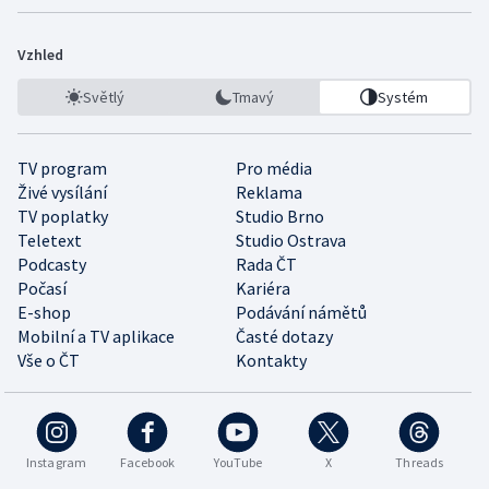
Vzhled
Světlý
Tmavý
Systém
TV program
Pro média
Živé vysílání
Reklama
TV poplatky
Studio Brno
Teletext
Studio Ostrava
Podcasty
Rada ČT
Počasí
Kariéra
E-shop
Podávání námětů
Mobilní a TV aplikace
Časté dotazy
Vše o ČT
Kontakty
Instagram
Facebook
YouTube
X
Threads