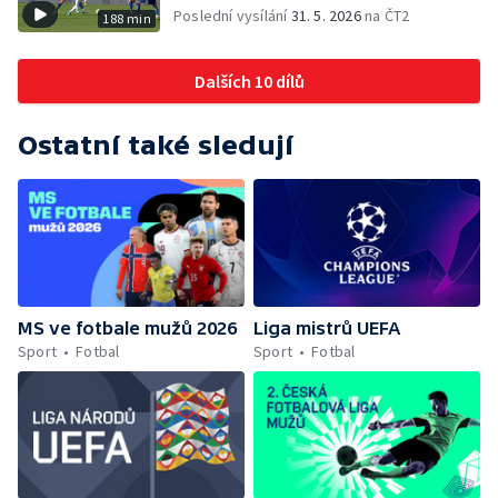
Poslední vysílání
31. 5. 2026
na ČT2
188 min
Dalších 10 dílů
Ostatní také sledují
MS ve fotbale mužů 2026
Liga mistrů UEFA
Sport
Fotbal
Sport
Fotbal