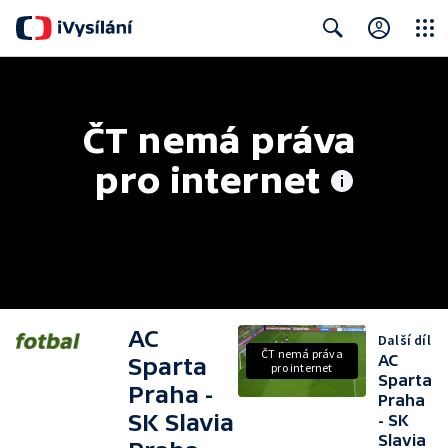
Close
Search
ČT nemá práva 
pro internet
AC
Další díl
ČT nemá práva
AC
Sparta
pro internet
Sparta
Praha -
Praha
SK Slavia
- SK
Slavia