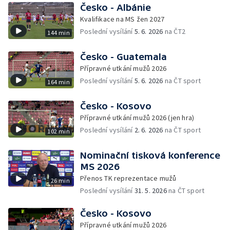
Česko - Albánie
Kvalifikace na MS žen 2027
Poslední vysílání
5. 6. 2026
na ČT2
144 min
Česko - Guatemala
Přípravné utkání mužů 2026
Poslední vysílání
5. 6. 2026
na ČT sport
164 min
Česko - Kosovo
Přípravné utkání mužů 2026 (jen hra)
Poslední vysílání
2. 6. 2026
na ČT sport
102 min
Nominační tisková konference
MS 2026
Přenos TK reprezentace mužů
26 min
Poslední vysílání
31. 5. 2026
na ČT sport
Česko - Kosovo
Přípravné utkání mužů 2026