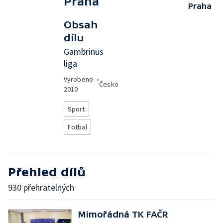
Praha
Praha
Obsah
dílu
Gambrinus
liga
Vyrobeno
•
Česko
2010
Sport
Fotbal
Přehled dílů
930 přehratelných
Mimořádná TK FAČR