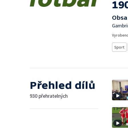
19
Obsa
Gambrin
Vyroben
Sport
Přehled dílů
930 přehratelných