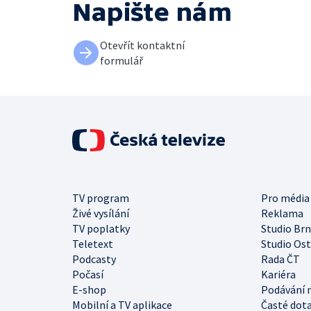
Napište nám
Otevřít kontaktní
formulář
TV program
Pro média
Živé vysílání
Reklama
TV poplatky
Studio Br
Teletext
Studio Os
Podcasty
Rada ČT
Počasí
Kariéra
E-shop
Podávání 
Mobilní a TV aplikace
Časté dot