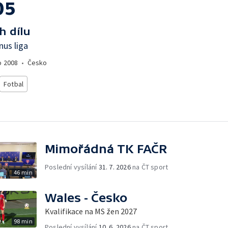
05
h dílu
us liga
o
2008
•
Česko
Fotbal
Mimořádná TK FAČR
Poslední vysílání
31. 7. 2026
na ČT sport
46 min
Wales - Česko
Kvalifikace na MS žen 2027
98 min
Poslední vysílání
10. 6. 2026
na ČT sport