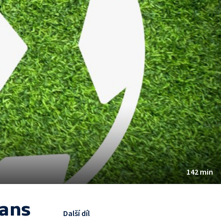
142 min
ians
Další díl