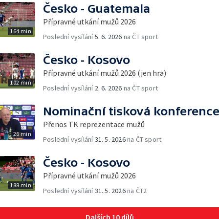
Česko - Guatemala
Přípravné utkání mužů 2026
164 min
Poslední vysílání
5. 6. 2026
na ČT sport
Česko - Kosovo
Přípravné utkání mužů 2026 (jen hra)
102 min
Poslední vysílání
2. 6. 2026
na ČT sport
Nominační tisková konferenc
Přenos TK reprezentace mužů
26 min
Poslední vysílání
31. 5. 2026
na ČT sport
Česko - Kosovo
Přípravné utkání mužů 2026
188 min
Poslední vysílání
31. 5. 2026
na ČT2
Dalších 10 dílů