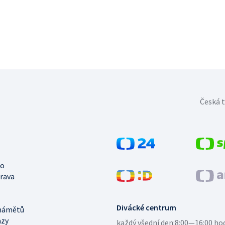
Česká t
no
trava
Divácké centrum
námětů
azy
každý všední den:
8:00—16:00 ho